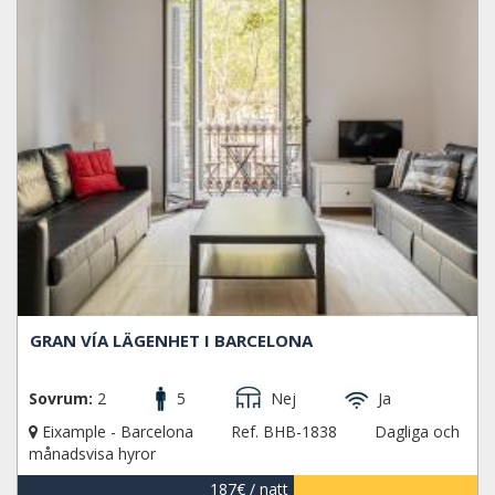
GRAN VÍA LÄGENHET I BARCELONA
Sovrum:
2
5
Nej
Ja
Eixample - Barcelona
Ref. BHB-1838
Dagliga och
månadsvisa hyror
187€
/ natt