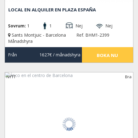
LOCAL EN ALQUILER EN PLAZA ESPAÑA
Sovrum:
1
1
Nej
Nej
Sants Montjuic - Barcelona
Ref. BHM1-2399
Månadshyra
Från
1627€
/ månadshyra
BOKA NU
NYTT
Bra