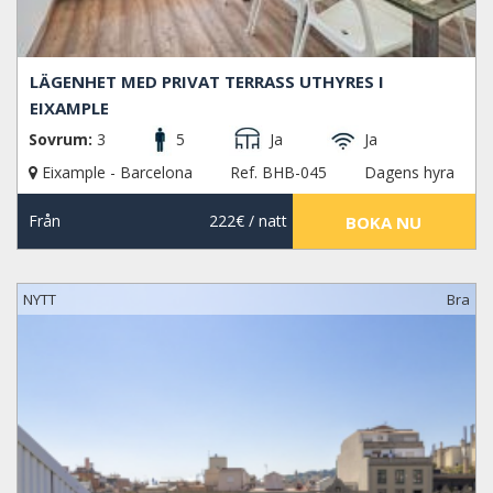
LÄGENHET MED PRIVAT TERRASS UTHYRES I
EIXAMPLE
Sovrum:
3
5
Ja
Ja
Eixample - Barcelona
Ref. BHB-045
Dagens hyra
Från
222€
/ natt
BOKA NU
NYTT
Bra