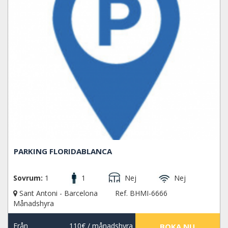
PARKING FLORIDABLANCA
Sovrum:
1
1
Nej
Nej
Sant Antoni - Barcelona
Ref. BHMI-6666
Månadshyra
Från
110€
/ månadshyra
BOKA NU