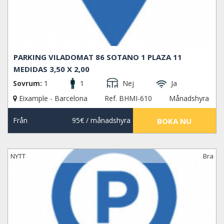
PARKING VILADOMAT 86 SOTANO 1 PLAZA 11
MEDIDAS 3,50 X 2,00
Sovrum:
1
1
Nej
Ja
Eixample - Barcelona
Ref. BHMI-610
Månadshyra
Från
95€
/ månadshyra
BOKA NU
NYTT
Bra