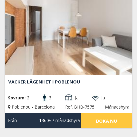
VACKER LÄGENHET I POBLENOU
Sovrum:
2
3
Ja
Ja
Poblenou - Barcelona
Ref. BHB-7575
Månadshyra
Från
1360€
/ månadshyra
BOKA NU