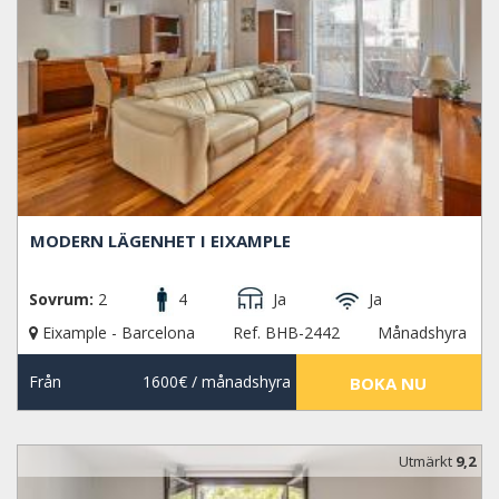
MODERN LÄGENHET I EIXAMPLE
Sovrum:
2
4
Ja
Ja
Eixample - Barcelona
Ref. BHB-2442
Månadshyra
Från
1600€
/ månadshyra
BOKA NU
Utmärkt
9,2