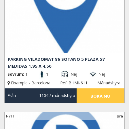
PARKING VILADOMAT 86 SOTANO 5 PLAZA 57
MEDIDAS 1,95 X 4,50
Sovrum:
1
1
Nej
Nej
Eixample - Barcelona
Ref. BHMI-611
Månadshyra
Från
110€
/ månadshyra
BOKA NU
NYTT
Bra