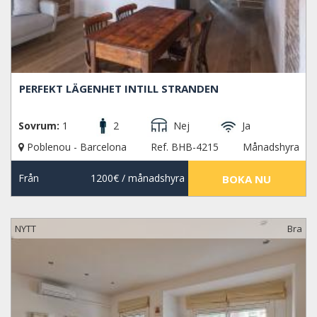
PERFEKT LÄGENHET INTILL STRANDEN
Sovrum:
1
2
Nej
Ja
Poblenou - Barcelona
Ref. BHB-4215
Månadshyra
Från
1200€
/ månadshyra
BOKA NU
NYTT
Bra