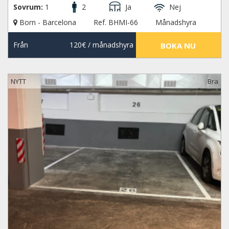
Sovrum:
1
2
Ja
Nej
Born - Barcelona
Ref. BHMI-66
Månadshyra
Från
120€
/ månadshyra
BOKA NU
NYTT
Bra