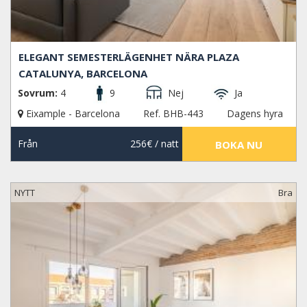
ELEGANT SEMESTERLÄGENHET NÄRA PLAZA
CATALUNYA, BARCELONA
Sovrum:
4
9
Nej
Ja
Eixample - Barcelona
Ref. BHB-443
Dagens hyra
Från
256€
/ natt
BOKA NU
NYTT
Bra