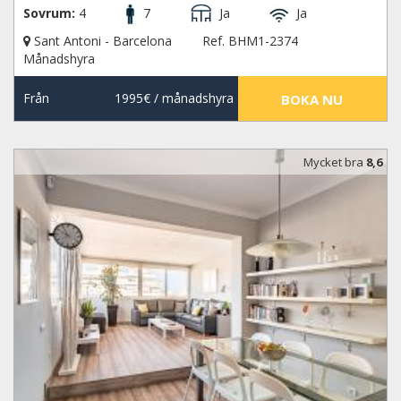
Sovrum:
4
7
Ja
Ja
Sant Antoni - Barcelona
Ref. BHM1-2374
Månadshyra
Från
1995€
/ månadshyra
BOKA NU
Mycket bra
8,6