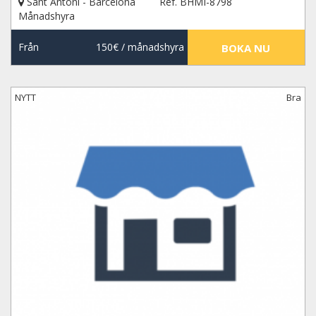
Sant Antoni - Barcelona
Ref. BHMI-8798
Månadshyra
Från
150€
/ månadshyra
BOKA NU
NYTT
Bra