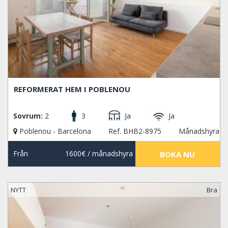
REFORMERAT HEM I POBLENOU
Sovrum:
2
3
Ja
Ja
Poblenou - Barcelona
Ref. BHB2-8975
Månadshyra
Från
1600€
/ månadshyra
BOKA NU
NYTT
Bra