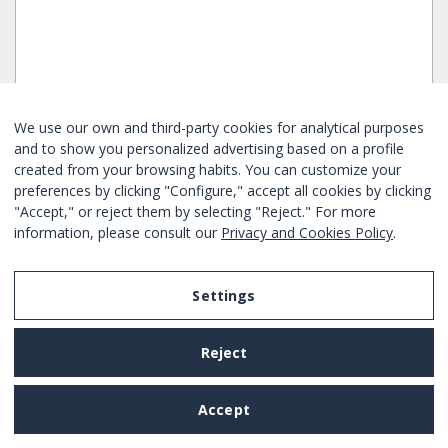
DAGENS ERBJUDANDE
We use our own and third-party cookies for analytical purposes
ÁTICO EN EL CENTRO DE BARCELONA
and to show you personalized advertising based on a profile
created from your browsing habits. You can customize your
preferences by clicking "Configure," accept all cookies by clicking
Sovrum:
2
4
Ja
Ja
"Accept," or reject them by selecting "Reject." For more
Eixample - Barcelona
Ref. BHB-1939
Dagens hyra
information, please consult our
Privacy and Cookies Policy
.
Från
223€
/ natt
BOKA NU
Settings
25 sökresultat
Reject
BARCELONA-HOME
Om oss
Accept
Integritetspolicy