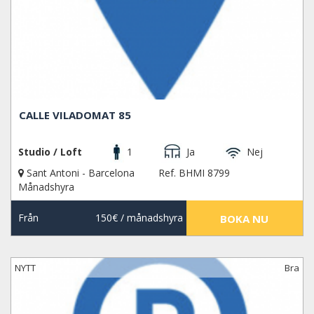
CALLE VILADOMAT 85
Studio / Loft
1
Ja
Nej
Sant Antoni - Barcelona
Ref. BHMI 8799
Månadshyra
Från
150€
/ månadshyra
BOKA NU
NYTT
Bra