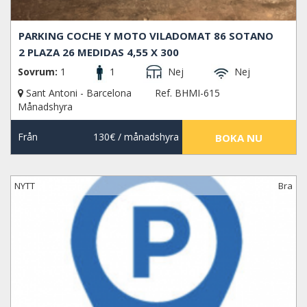
PARKING COCHE Y MOTO VILADOMAT 86 SOTANO
2 PLAZA 26 MEDIDAS 4,55 X 300
Sovrum:
1
1
Nej
Nej
Sant Antoni - Barcelona
Ref. BHMI-615
Månadshyra
Från
130€
/ månadshyra
BOKA NU
NYTT
Bra