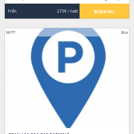
Från
273€
/ natt
BOKA NU
NYTT
Bra