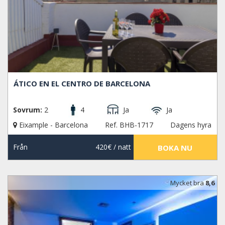
ÁTICO EN EL CENTRO DE BARCELONA
Sovrum:
2
4
Ja
Ja
Eixample - Barcelona
Ref. BHB-1717
Dagens hyra
Från
420€
/ natt
BOKA NU
Mycket bra
8,6