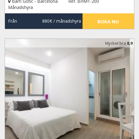
Barri Gotic - Barcelona
Ref. BHM1-200
Månadshyra
Från
880€
/ månadshyra
BOKA NU
Mycket bra
8,9