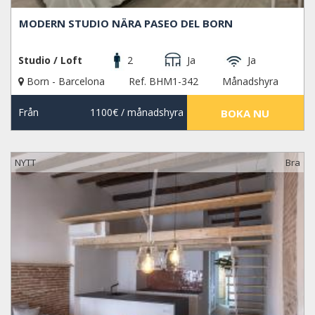
MODERN STUDIO NÄRA PASEO DEL BORN
Studio / Loft
2
Ja
Ja
Born - Barcelona
Ref. BHM1-342
Månadshyra
Från
1100€
/ månadshyra
BOKA NU
NYTT
Bra