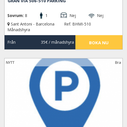
GRAN VIA 506-510 PARKING
Sovrum:
8
1
Nej
Nej
Sant Antoni - Barcelona
Ref. BHMI-510
Månadshyra
Från
35€
/ månadshyra
BOKA NU
NYTT
Bra