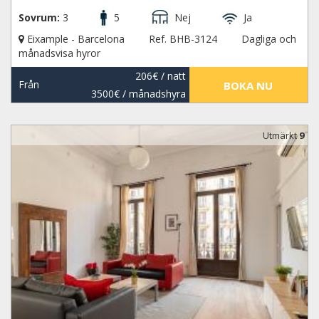
Sovrum:
3
5
Nej
Ja
Eixample - Barcelona
Ref. BHB-3124
Dagliga och
månadsvisa hyror
206€
/ natt
Från
BOKA NU
3500€
/ månadshyra
Utmärkt
9