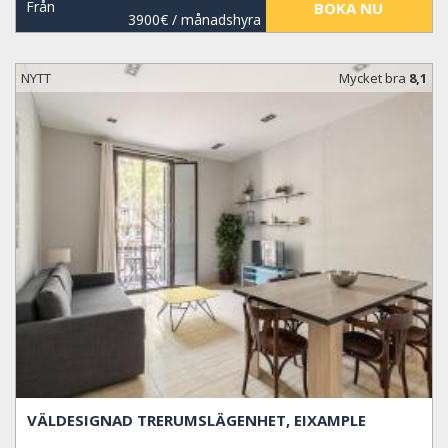
Från
BOKA NU
3900€
/ månadshyra
NYTT
Mycket bra
8,1
VÄLDESIGNAD TRERUMSLÄGENHET, EIXAMPLE