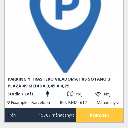
PARKING Y TRASTERO VILADOMAT 86 SOTANO 3
PLAZA 49 MEDIDA 3,45 X 4,75
Studio / Loft
1
Nej
Nej
Eixample - Barcelona
Ref. BHMI-612
Månadshyra
Från
150€
/ månadshyra
BOKA NU