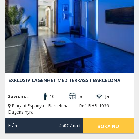
EXKLUSIV LÄGENHET MED TERRASS I BARCELONA
Sovrum:
5
10
Ja
Ja
Plaça d'Espanya - Barcelona
Ref. BHB-1036
Dagens hyra
Från
450€
/ natt
BOKA NU