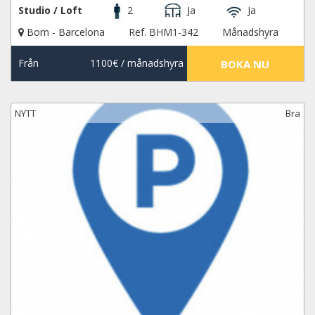
Studio / Loft
2
Ja
Ja
Born - Barcelona
Ref. BHM1-342
Månadshyra
Från
1100€
/ månadshyra
BOKA NU
NYTT
Bra