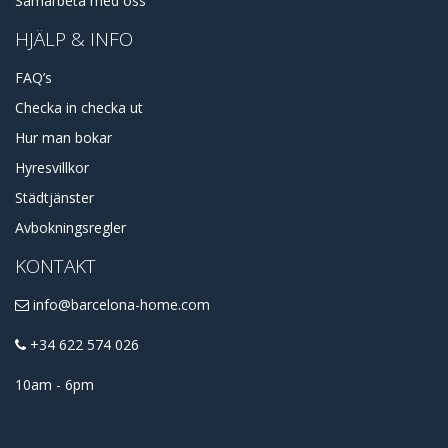
Samarbeta med oss
HJÄLP & INFO
FAQ’s
Checka in checka ut
Hur man bokar
Hyresvillkor
Städtjänster
Avbokningsregler
KONTAKT
info@barcelona-home.com
+34 622 574 026
10am - 6pm