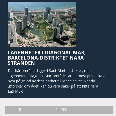
LÄGENHETER I DIAGONAL MAR,
BARCELONA-DISTRIKTET NÄRA
STRANDEN
Det här området ligger i Sant Martí-distriktet, men
lägenheter i Diagonal Mar-området är de mest praktiska att
hyra på grund av dess närhet till Medelhavet. När du
utforskar området, kan du vara säker på att hitta flera
exempel på modern arkitektur. I denna mycket nya region i
LäS MER
Barcelona hittar du ett av stadens största och mest
populära köpcentrum, Diagonal Mar Center Commercial.
Från den här punkten kan du enkelt komma till stadens
FILTER
centrum via tunnelbanan. Det finns också flera bussar som