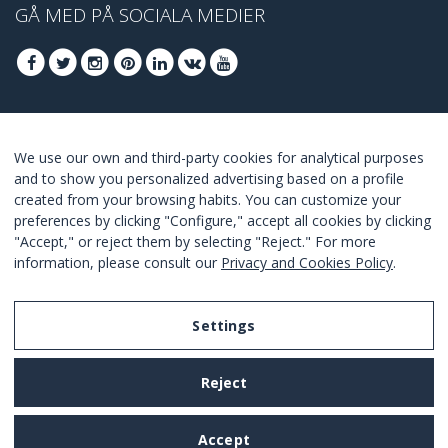
GÅ MED PÅ SOCIALA MEDIER
GÅ MED FÖR ATT TA DEL AV DE BÄSTA
We use our own and third-party cookies for analytical purposes
ERBJUDANDENA
and to show you personalized advertising based on a profile
created from your browsing habits. You can customize your
GÅ MED
preferences by clicking "Configure," accept all cookies by clicking
"Accept," or reject them by selecting "Reject." For more
I Agree with the
terms and conditions
.
information, please consult our
Privacy and Cookies Policy
.
Settings
Legal Notice
Reject
Privacy and Cookies Policy
Terms and Conditions of Use
Accept