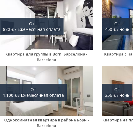
От
От
880 € / Ежемесячная оплата
450 € / ночь
Квартира для группы в Born, Барселона -
Квартира с ча
Barcelona
От
От
1.100 € / Ежемесячная оплата
256 € / ночь
Однокомнатная квартира в районе Борн -
Квартира на п
Barcelona