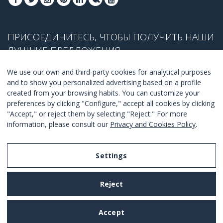
ПРИСОЕДИНИТЕСЬ, ЧТОБЫ ПОЛУЧИТЬ НАШИ
ЛУЧШИЕ ПРЕДЛОЖЕНИЯ
We use our own and third-party cookies for analytical purposes
and to show you personalized advertising based on a profile
created from your browsing habits. You can customize your
ПРИСОЕДЕНИТЬСЯ
preferences by clicking "Configure," accept all cookies by clicking
"Accept," or reject them by selecting "Reject." For more
Я согласен с
правилами и условиями
.
information, please consult our
Privacy and Cookies Policy
.
Settings
Legal Notice
Reject
Privacy and Cookies Policy
Terms and Conditions of Use
Accept
Settings