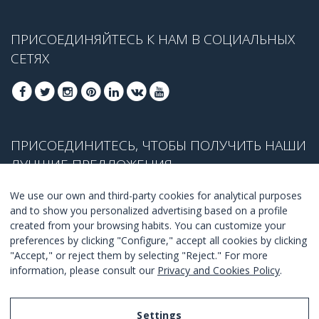
ПРИСОЕДИНЯЙТЕСЬ К НАМ В СОЦИАЛЬНЫХ
СЕТЯХ
ПРИСОЕДИНИТЕСЬ, ЧТОБЫ ПОЛУЧИТЬ НАШИ
ЛУЧШИЕ ПРЕДЛОЖЕНИЯ
We use our own and third-party cookies for analytical purposes
and to show you personalized advertising based on a profile
created from your browsing habits. You can customize your
ПРИСОЕДЕНИТЬСЯ
preferences by clicking "Configure," accept all cookies by clicking
"Accept," or reject them by selecting "Reject." For more
Я согласен с
правилами и условиями
.
information, please consult our
Privacy and Cookies Policy
.
Settings