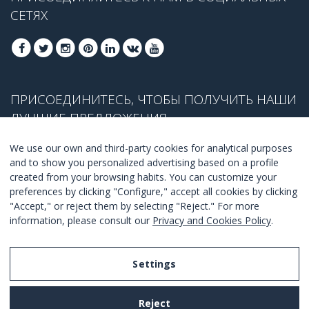
СЕТЯХ
ПРИСОЕДИНИТЕСЬ, ЧТОБЫ ПОЛУЧИТЬ НАШИ
ЛУЧШИЕ ПРЕДЛОЖЕНИЯ
We use our own and third-party cookies for analytical purposes
and to show you personalized advertising based on a profile
created from your browsing habits. You can customize your
ПРИСОЕДЕНИТЬСЯ
preferences by clicking "Configure," accept all cookies by clicking
"Accept," or reject them by selecting "Reject." For more
Я согласен с
правилами и условиями
.
information, please consult our
Privacy and Cookies Policy
.
Settings
Legal Notice
Reject
Privacy and Cookies Policy