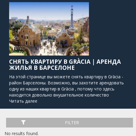
СНЯТЬ КВАРТИРУ В GRÀCIA | АРЕНДА
ЖИЛЬЯ В БАРСЕЛОНЕ
На этой странице вы можете снять квартиру в Gràcia -
район Барселоны. Возможно, вы захотите арендовать
одну из наших квартир в Gràcia , потому что здесь
находится довольно внушительное количество
модернистских зданий и парков, шикарных магазинов, а
Читать далее
также широкий выбор блюд интернациональной кухни
(особенно, множество отличных ливанских
ресторанов). Большинство достопримечательностей
FILTER
района находятся в самом центре и легко доступны
пешком. В Gràcia вы можете найти некоторые из самых
No results found.