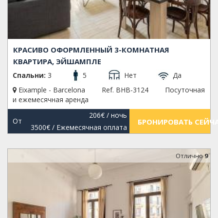
КРАСИВО ОФОРМЛЕННЫЙ 3-КОМНАТНАЯ
КВАРТИРА, ЭЙШАМПЛЕ
Спальни:
3
5
Нет
Да
Eixample - Barcelona
Ref. BHB-3124
Посуточная
и ежемесячная аренда
206€
/ ночь
От
БРОНИРОВАТЬ СЕЙЧ
3500€
/ Ежемесячная оплата
Oтлично
9