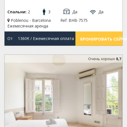
Спальни:
2
3
Да
Да
Poblenou - Barcelona
Ref. BHB-7575
Ежемесячная аренда
От
1360€
/ Ежемесячная оплата
БРОНИРОВАТЬ СЕЙЧ
Oчень хорошо
8,7