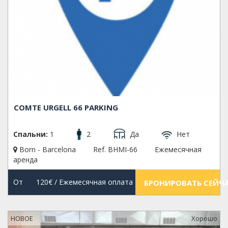
COMTE URGELL 66 PARKING
Спальни:
1
2
Да
Нет
Born - Barcelona
Ref. BHMI-66
Ежемесячная
аренда
От
120€
/ Ежемесячная оплата
БРОНИРОВАТЬ СЕЙЧ
НОВОЕ
Xорошо