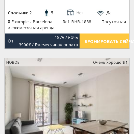
Спальни:
2
5
Нет
Да
Eixample - Barcelona
Ref. BHB-1838
Посуточная
и ежемесячная аренда
187€
/ ночь
От
БРОНИРОВАТЬ СЕЙЧ
3900€
/ Ежемесячная оплата
НОВОЕ
Oчень хорошо
8,1