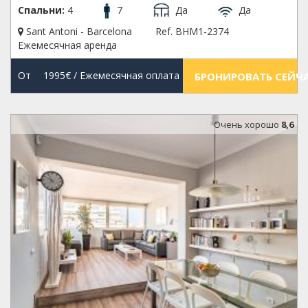
Спальни:
4
7
Да
Да
Sant Antoni - Barcelona
Ref. BHM1-2374
Ежемесячная аренда
От
1995€
/ Ежемесячная оплата
БРОНИРОВАТЬ СЕЙЧ
Oчень хорошо
8,6