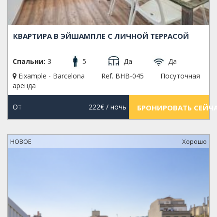
КВАРТИРА В ЭЙШАМПЛЕ С ЛИЧНОЙ ТЕРРАСОЙ
Спальни:
3
5
Да
Да
Eixample - Barcelona
Ref. BHB-045
Посуточная
аренда
От
222€
/ ночь
БРОНИРОВАТЬ СЕЙЧ
НОВОЕ
Xорошо