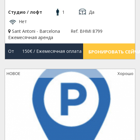
Студио / лофт
1
Да
Нет
Sant Antoni - Barcelona
Ref. BHMI 8799
Ежемесячная аренда
От
150€
/ Ежемесячная оплата
БРОНИРОВАТЬ СЕЙЧ
НОВОЕ
Xорошо