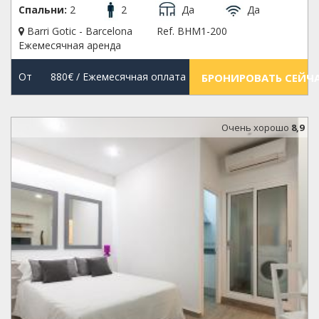
Спальни:
2
2
Да
Да
Barri Gotic - Barcelona
Ref. BHM1-200
Ежемесячная аренда
От
880€
/ Ежемесячная оплата
БРОНИРОВАТЬ СЕЙЧ
Oчень хорошо
8,9