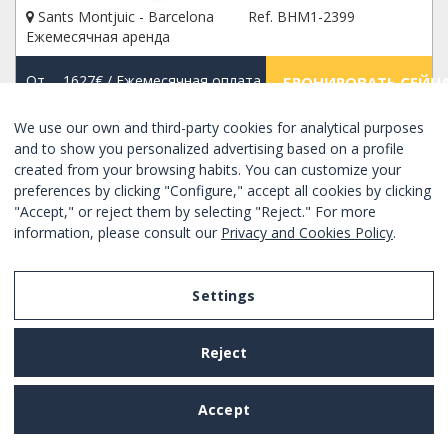
Sants Montjuic - Barcelona
Ref. BHM1-2399
Ежемесячная аренда
От
1627€
/ Ежемесячная оплата
БРОНИРОВАТЬ СЕЙЧ
We use our own and third-party cookies for analytical purposes
and to show you personalized advertising based on a profile
НОВОЕ
Xорошо
created from your browsing habits. You can customize your
preferences by clicking "Configure," accept all cookies by clicking
"Accept," or reject them by selecting "Reject." For more
information, please consult our
Privacy and Cookies Policy
.
Settings
Reject
Accept