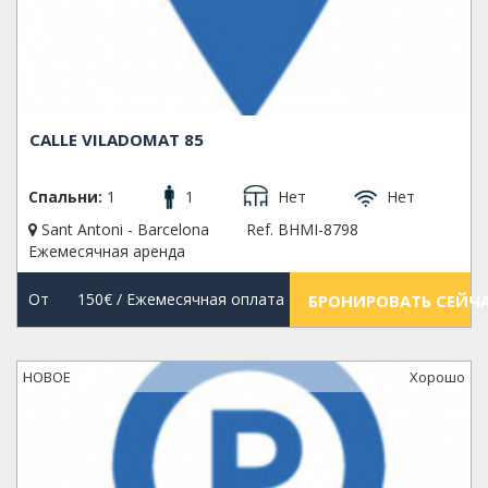
CALLE VILADOMAT 85
Спальни:
1
1
Нет
Нет
Sant Antoni - Barcelona
Ref. BHMI-8798
Ежемесячная аренда
От
150€
/ Ежемесячная оплата
БРОНИРОВАТЬ СЕЙЧ
НОВОЕ
Xорошо