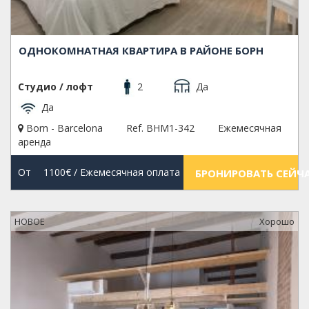
ОДНОКОМНАТНАЯ КВАРТИРА В РАЙОНЕ БОРН
Студио / лофт
2
Да
Да
Born - Barcelona
Ref. BHM1-342
Ежемесячная
аренда
От
1100€
/ Ежемесячная оплата
БРОНИРОВАТЬ СЕЙЧ
НОВОЕ
Xорошо