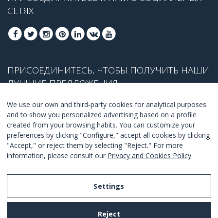
СЕТЯХ
ПРИСОЕДИНИТЕСЬ, ЧТОБЫ ПОЛУЧИТЬ НАШИ
ЛУЧШИЕ ПРЕДЛОЖЕНИЯ
We use our own and third-party cookies for analytical purposes
and to show you personalized advertising based on a profile
created from your browsing habits. You can customize your
ПРИСОЕДЕНИТЬСЯ
preferences by clicking "Configure," accept all cookies by clicking
"Accept," or reject them by selecting "Reject." For more
Я согласен с
правилами и условиями
.
information, please consult our
Privacy and Cookies Policy
.
Settings
Legal Notice
Reject
Privacy and Cookies Policy