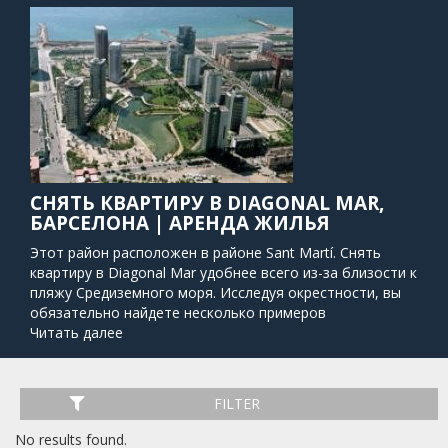
СНЯТЬ КВАРТИРУ В DIAGONAL MAR,
БАРСЕЛОНА | АРЕНДА ЖИЛЬЯ
Этот район расположен в районе Sant Martí. Снять
квартиру в Diagonal Mar удобнее всего из-за близости к
пляжу Средиземного моря. Исследуя окрестности, вы
обязательно найдете несколько примеров
современной архитектуры. В этом совершенно новом
Читать далее
районе Барселоны вы найдете один из крупнейших и
самых популярных торговых центров города, Diagonal
Mar Centre Commercial. С этой точки вы можете легко
FILTER
добраться до центра города на трамвае или метро.
Есть также несколько автобусов, которые быстро
No results found.