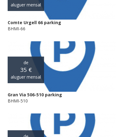
aluguer mensal
Comte Urgell 66 parking
BHMI-66
de
35 €
aluguer mensal
Gran Via 506-510 parking
BHMI-510
de