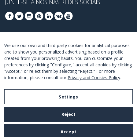
JUNTE-SE A NÓS NAS REDES SOCIAIS
REGISTRA-SE PARA OBTER OS SEUS MELHORES
We use our own and third-party cookies for analytical purposes
OFERTAS
and to show you personalized advertising based on a profile
created from your browsing habits. You can customize your
JUNTE-SE
preferences by clicking "Configure," accept all cookies by clicking
"Accept," or reject them by selecting "Reject." For more
Estou de acordo com os
termos e as condições
.
information, please consult our
Privacy and Cookies Policy
.
Settings
Legal Notice
Reject
Privacy and Cookies Policy
Terms and Conditions of Use
Accept
Settings