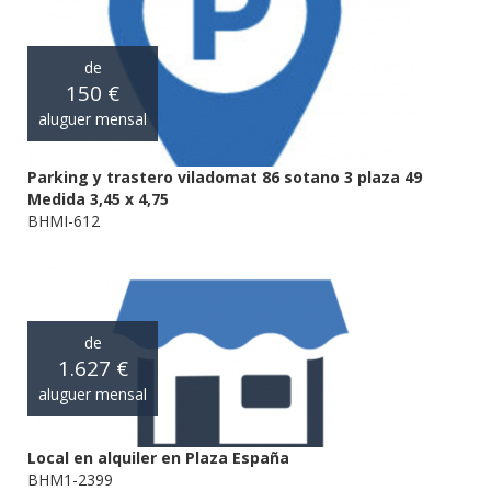
de
150 €
aluguer mensal
Parking y trastero viladomat 86 sotano 3 plaza 49
Medida 3,45 x 4,75
BHMI-612
de
1.627 €
aluguer mensal
Local en alquiler en Plaza España
BHM1-2399