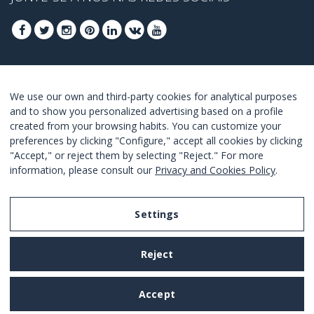
REGISTRA-SE PARA OBTER OS SEUS MELHORES
We use our own and third-party cookies for analytical purposes
OFERTAS
and to show you personalized advertising based on a profile
created from your browsing habits. You can customize your
JUNTE-SE
preferences by clicking "Configure," accept all cookies by clicking
"Accept," or reject them by selecting "Reject." For more
Estou de acordo com os
termos e as condições
.
information, please consult our
Privacy and Cookies Policy
.
Settings
Legal Notice
Reject
Privacy and Cookies Policy
Terms and Conditions of Use
Accept
Settings