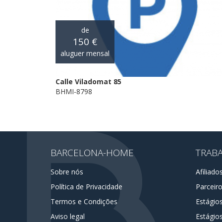
de
150 €
aluguer mensal
Calle Viladomat 85
BHMI-8798
BARCELONA-HOME
TRAB
Sobre nós
Afiliado
Política de Privacidade
Parceir
Termos e Condições
Estágio
Aviso legal
Estágios