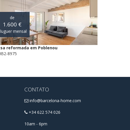
de
1.600 €
luguer mensal
sa reformada em Poblenou
B2-8975
CONTATO
info@barcelona-home.com
+34 622 574 026
10am - 6pm