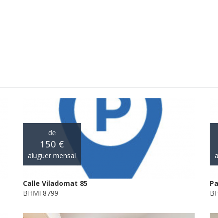
de
150 €
aluguer mensal
a
Calle Viladomat 85
Pa
BHMI 8799
BH