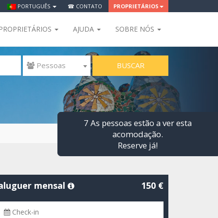
PORTUGUÊS
☎ CONTATO
PROPRIETÁRIOS
PROPRIETÁRIOS
AJUDA
SOBRE NÓS
BUSCAR
 Pessoas
7 As pessoas estão a ver esta
acomodação.
Reserve já!
aluguer mensal
150 €