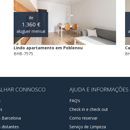
de
1.360 €
aluguer mensal
a
Lindo apartamento em Poblenou
Ca
BHB-7575
BH
ALHAR CONNOSCO
AJUDA E INFORMAÇÕES
s
FAQ’s
os
Check in e check out
s Barcelona
Como reservar
 distantes
Serviço de Limpeza