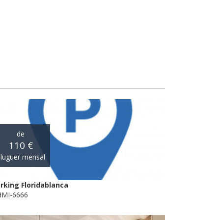
de
110 €
luguer mensal
rking Floridablanca
MI-6666