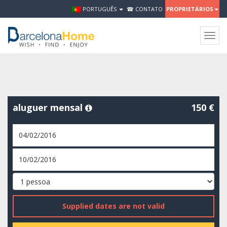
PORTUGUÊS
☎ CONTATO
PROPRIETÁRIOS
Togg
navig
aluguer mensal
150 €
Supplied dates are not valid