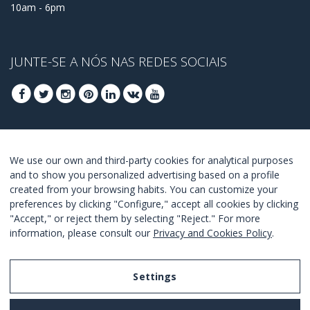
10am - 6pm
JUNTE-SE A NÓS NAS REDES SOCIAIS
REGISTRA-SE PARA OBTER OS SEUS MELHORES
We use our own and third-party cookies for analytical purposes
OFERTAS
and to show you personalized advertising based on a profile
created from your browsing habits. You can customize your
JUNTE-SE
preferences by clicking "Configure," accept all cookies by clicking
"Accept," or reject them by selecting "Reject." For more
Estou de acordo com os
termos e as condições
.
information, please consult our
Privacy and Cookies Policy
.
Settings
Legal Notice