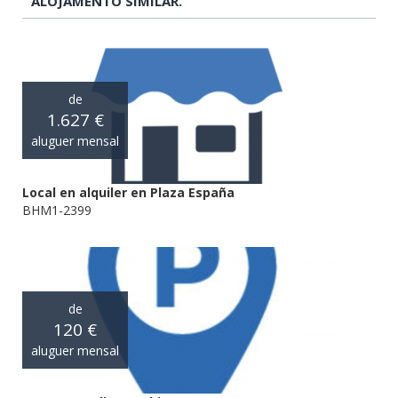
ALOJAMENTO SIMILAR.
de
1.627 €
aluguer mensal
Local en alquiler en Plaza España
BHM1-2399
de
120 €
aluguer mensal