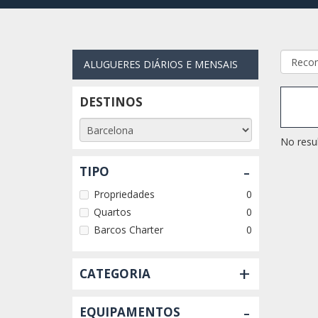
ALUGUERES DIÁRIOS E MENSAIS
DESTINOS
No resul
-
TIPO
Propriedades
0
Quartos
0
Barcos Charter
0
+
CATEGORIA
-
EQUIPAMENTOS