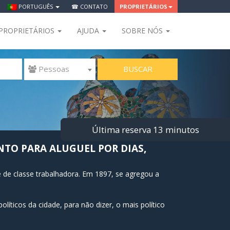
PORTUGUÊS
☎ CONTATO
PROPRIETÁRIOS
PROPRIETÁRIOS
AJUDA
SOBRE NÓS
BUSCAR
 Pessoas
Última reserva 13 minutos
TO PARA ALUGUEL POR DIAS,
 de classe trabalhadora. Em 1897, se agregou a
líticos da cidade, para não dizer, o mais político
Revolução). Depois de sua incorporação a cidade,
lusive contra o mandato de Franco e todavia