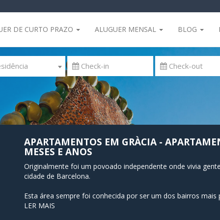
UER DE CURTO PRAZO
ALUGUER MENSAL
BLOG
sidência
APARTAMENTOS EM GRÀCIA - APARTAMEN
MESES E ANOS
Originalmente foi um povoado independente onde vivia gente
cidade de Barcelona.
Esta área sempre foi conhecida por ser um dos bairros mais po
(tema que aparece no Mercado da Liberdade ou na Praça da 
LER MAIS
Gracia continuou sendo o centro da política de esquerda, inc