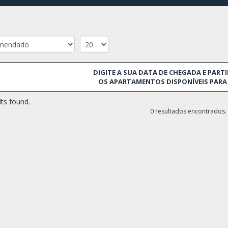
mantém esta essência de independência e espírito ativista.
BAIRROS DO DISTRITO
Vallcarca i els Penitents, El Coll, La Salut, Vila de Gràcia, Ca
DIGITE A SUA DATA DE CHEGADA E PARTI
OS APARTAMENTOS DISPONÍVEIS PARA 
ts found.
0 resultados encontrados.