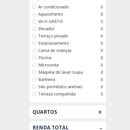
Ar condicionado
0
Aquecimento
0
Wi-Fi GRÁTIS
0
Elevador
0
Terraço privado
0
Estacionamento
0
Cama de crianças
0
Piscina
0
Microonda
0
Máquina de lavar roupa
0
Banheira
0
São permitidos animais
0
Terraza compartida
0
+
QUARTOS
-
RENDA TOTAL