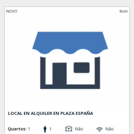
muitos dos museus mais famosos da cidade e do mundo,
teatros e equipamentos esportivos tais como a piscina
NOVO
Bom
Olímpica, lugares para praticar escalada, tennis, o estadio
Olímpico, circuitos para ir debicicleta, etc.
Durante a noite nao há nenhum problema em dar un
passeio, tomar algo em um bar, provar umas tapas,
enquanto disfruta do especáculo de luz e cores que
oferece a famosa fonte de Montjuic. Este bairro está
situado na parte Sudoeste da cidade e limita com o bairro
de Poble Sec.
BAIRROS
El Poble-sec, Hostafrancs, La Bordeta, La Font de la
Guatlla, La Marina de Port, La Marina del Prat Vermell,
Sants, Sants - Badal.
LOCAL EN ALQUILER EN PLAZA ESPAÑA
Quartos:
1
1
Não
Não