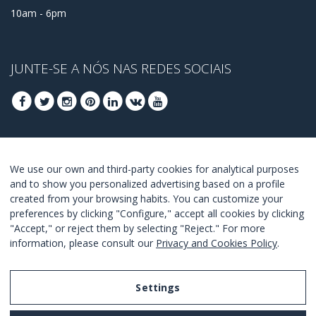
10am - 6pm
JUNTE-SE A NÓS NAS REDES SOCIAIS
REGISTRA-SE PARA OBTER OS SEUS MELHORES
We use our own and third-party cookies for analytical purposes
OFERTAS
and to show you personalized advertising based on a profile
created from your browsing habits. You can customize your
JUNTE-SE
preferences by clicking "Configure," accept all cookies by clicking
"Accept," or reject them by selecting "Reject." For more
Estou de acordo com os
termos e as condições
.
information, please consult our
Privacy and Cookies Policy
.
Settings
Legal Notice