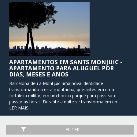
APARTAMENTOS EM SANTS MONJUIC -
APARTAMENTO PARA ALUGUEL POR
DIAS, MESES E ANOS
Barcelona deu a Montjuic uma nova identidade
transformando a esta montanha, que antes era uma
fortaleza militar, em um bonito parque para passear e
passar as horas. Durante a noite se transforma em um
lugar de marcha fantástico para todo o mundo, já que tem
LER MAIS
muitos restaurantes, bares, cafés e discotecas.
Nao devemos esquecer que foi o lugar onde se celebraron
FILTER
as cerimonias dos jogos Olímpicos e que conta com