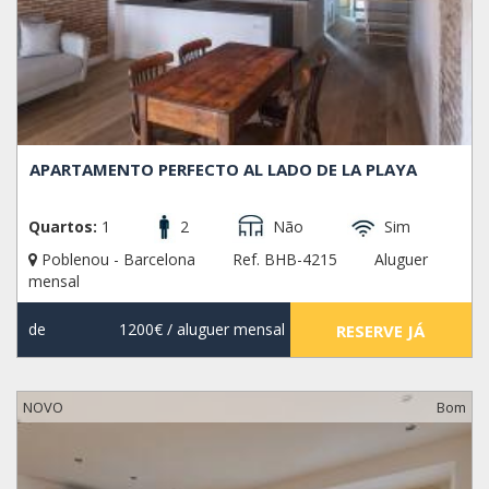
APARTAMENTO PERFECTO AL LADO DE LA PLAYA
Quartos:
1
2
Não
Sim
Poblenou - Barcelona
Ref. BHB-4215
Aluguer
mensal
de
1200€
/ aluguer mensal
RESERVE JÁ
NOVO
Bom