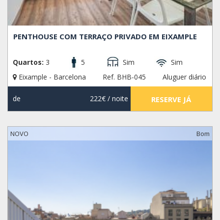
PENTHOUSE COM TERRAÇO PRIVADO EM EIXAMPLE
Quartos:
3
5
Sim
Sim
Eixample - Barcelona
Ref. BHB-045
Aluguer diário
de
222€
/ noite
RESERVE JÁ
NOVO
Bom