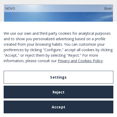
NOVO
Bom
We use our own and third-party cookies for analytical purposes
and to show you personalized advertising based on a profile
created from your browsing habits. You can customize your
preferences by clicking "Configure," accept all cookies by clicking
"Accept," or reject them by selecting "Reject." For more
information, please consult our
Privacy and Cookies Policy
.
Settings
OFERTA APENAS HOJE
Reject
ÁTICO EN EL CENTRO DE BARCELONA
Accept
Quartos:
2
4
Sim
Sim