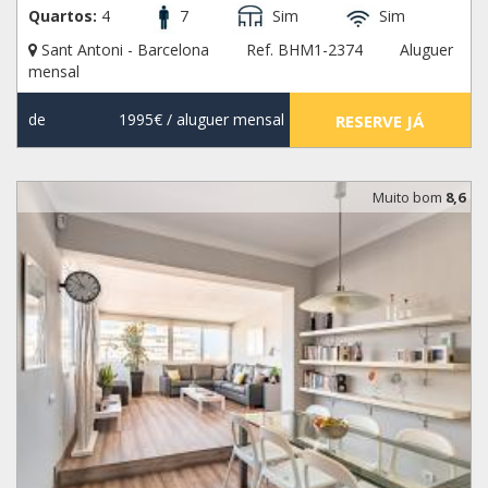
Quartos:
4
7
Sim
Sim
Sant Antoni - Barcelona
Ref. BHM1-2374
Aluguer
mensal
de
1995€
/ aluguer mensal
RESERVE JÁ
Muito bom
8,6