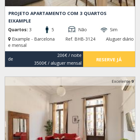
PROJETO APARTAMENTO COM 3 QUARTOS
EIXAMPLE
Quartos:
3
5
Não
Sim
Eixample - Barcelona
Ref. BHB-3124
Aluguer diário
e mensal
206€
/ noite
de
RESERVE JÁ
3500€
/ aluguer mensal
Excelente
9