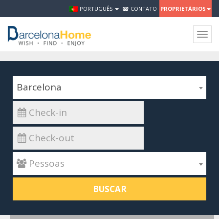
PORTUGUÊS
☎ CONTATO
PROPRIETÁRIOS
Togg
navig
Barcelona
 Pessoas
BUSCAR