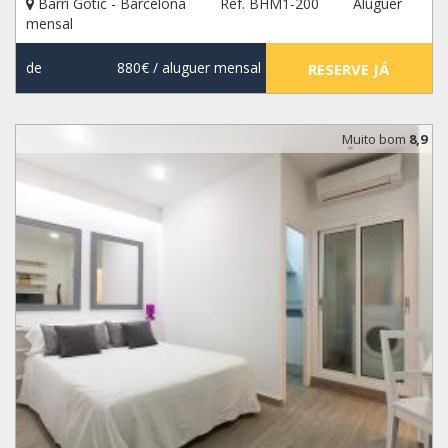
Barri Gotic - Barcelona
Ref. BHM1-200
Aluguer
mensal
de
880€
/ aluguer mensal
RESERVE JÁ
Muito bom
8,9