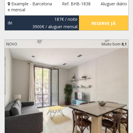
Eixample - Barcelona
Ref. BHB-1838
Aluguer diário
e mensal
187€
/ noite
de
RESERVE JÁ
3900€
/ aluguer mensal
NOVO
Muito bom
8,1