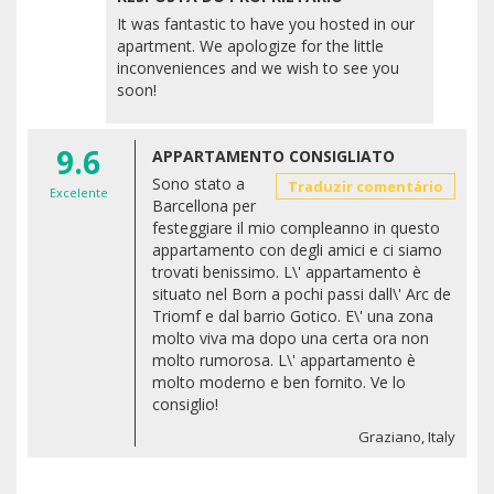
It was fantastic to have you hosted in our
apartment. We apologize for the little
inconveniences and we wish to see you
soon!
9.6
APPARTAMENTO CONSIGLIATO
Sono stato a
Traduzir comentário
Excelente
Barcellona per
festeggiare il mio compleanno in questo
appartamento con degli amici e ci siamo
trovati benissimo. L\' appartamento è
situato nel Born a pochi passi dall\' Arc de
Triomf e dal barrio Gotico. E\' una zona
molto viva ma dopo una certa ora non
molto rumorosa. L\' appartamento è
molto moderno e ben fornito. Ve lo
consiglio!
Graziano, Italy