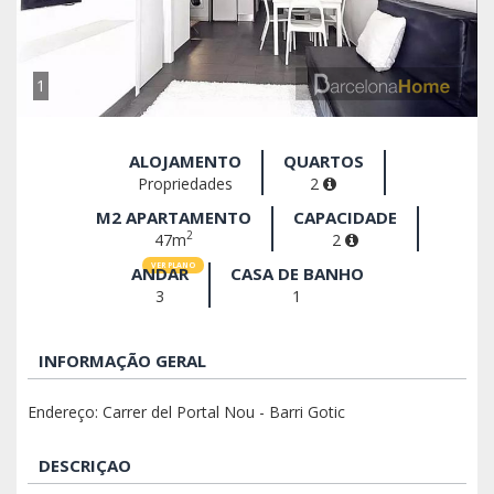
1
ALOJAMENTO
QUARTOS
Propriedades
2
M2 APARTAMENTO
CAPACIDADE
2
47m
2
VER PLANO
ANDAR
CASA DE BANHO
3
1
INFORMAÇÃO GERAL
Endereço: Carrer del Portal Nou - Barri Gotic
DESCRIÇAO