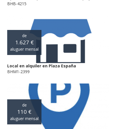
BHB-4215
de
1.627 €
aluguer mensal
Local en alquiler en Plaza España
BHM1-2399
de
110 €
aluguer mensal