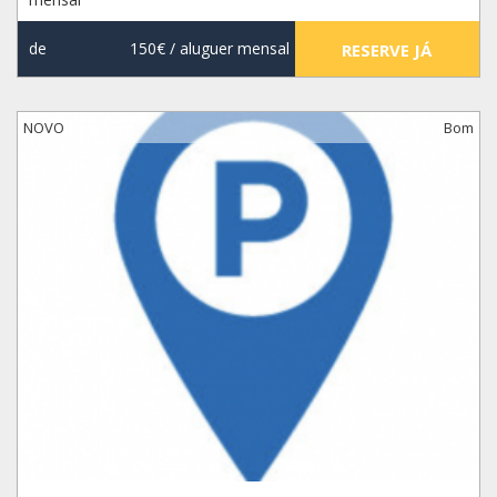
de
150€
/ aluguer mensal
RESERVE JÁ
NOVO
Bom