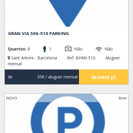
GRAN VIA 506-510 PARKING
Quartos:
8
1
Não
Não
Sant Antoni - Barcelona
Ref. BHMI-510
Aluguer
mensal
de
35€
/ aluguer mensal
RESERVE JÁ
NOVO
Bom