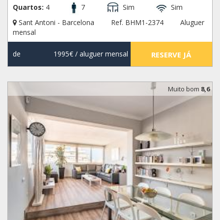
Quartos:
4
7
Sim
Sim
Sant Antoni - Barcelona
Ref. BHM1-2374
Aluguer
mensal
de
1995€
/ aluguer mensal
RESERVE JÁ
Muito bom
8,6