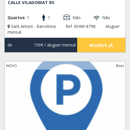
CALLE VILADOMAT 85
Quartos:
1
1
Não
Não
Sant Antoni - Barcelona
Ref. BHMI-8798
Aluguer
mensal
de
150€
/ aluguer mensal
RESERVE JÁ
NOVO
Bom