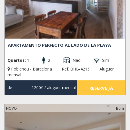
APARTAMENTO PERFECTO AL LADO DE LA PLAYA
Quartos:
1
2
Não
Sim
Poblenou - Barcelona
Ref. BHB-4215
Aluguer
mensal
de
1200€
/ aluguer mensal
RESERVE JÁ
NOVO
Bom