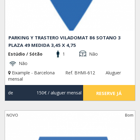
PARKING Y TRASTERO VILADOMAT 86 SOTANO 3
PLAZA 49 MEDIDA 3,45 X 4,75
Estúdio / Sótão
1
Não
Não
Eixample - Barcelona
Ref. BHMI-612
Aluguer
mensal
de
150€
/ aluguer mensal
RESERVE JÁ
NOVO
Bom