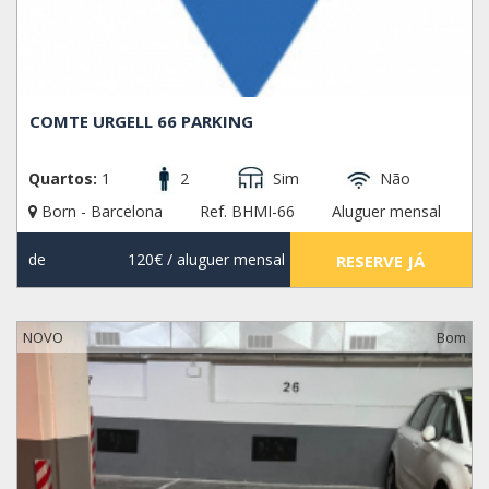
COMTE URGELL 66 PARKING
Quartos:
1
2
Sim
Não
Born - Barcelona
Ref. BHMI-66
Aluguer mensal
de
120€
/ aluguer mensal
RESERVE JÁ
NOVO
Bom