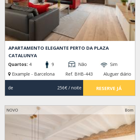
APARTAMENTO ELEGANTE PERTO DA PLAZA
CATALUNYA
Quartos:
4
9
Não
Sim
Eixample - Barcelona
Ref. BHB-443
Aluguer diário
de
256€
/ noite
RESERVE JÁ
NOVO
Bom