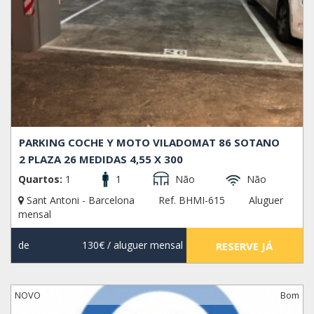
PARKING COCHE Y MOTO VILADOMAT 86 SOTANO
2 PLAZA 26 MEDIDAS 4,55 X 300
Quartos:
1
1
Não
Não
Sant Antoni - Barcelona
Ref. BHMI-615
Aluguer
mensal
de
130€
/ aluguer mensal
RESERVE JÁ
NOVO
Bom