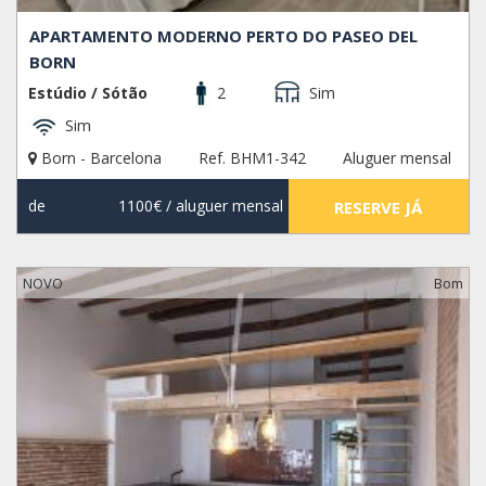
APARTAMENTO MODERNO PERTO DO PASEO DEL
BORN
Estúdio / Sótão
2
Sim
Sim
Born - Barcelona
Ref. BHM1-342
Aluguer mensal
de
1100€
/ aluguer mensal
RESERVE JÁ
NOVO
Bom