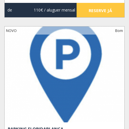
de
110€
/ aluguer mensal
RESERVE JÁ
NOVO
Bom
PARKING FLORIDABLANCA