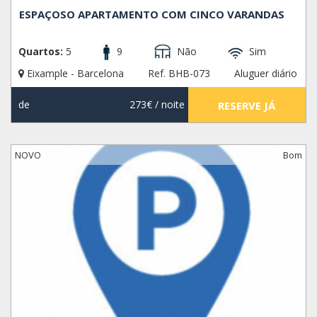
ESPAÇOSO APARTAMENTO COM CINCO VARANDAS
Quartos:
5
9
Não
Sim
Eixample - Barcelona
Ref. BHB-073
Aluguer diário
de
273€
/ noite
RESERVE JÁ
NOVO
Bom