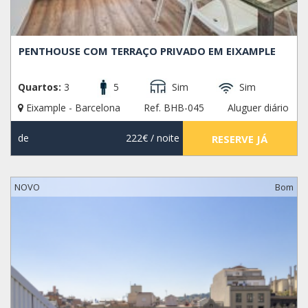
PENTHOUSE COM TERRAÇO PRIVADO EM EIXAMPLE
Quartos:
3
5
Sim
Sim
Eixample - Barcelona
Ref. BHB-045
Aluguer diário
de
222€
/ noite
RESERVE JÁ
NOVO
Bom