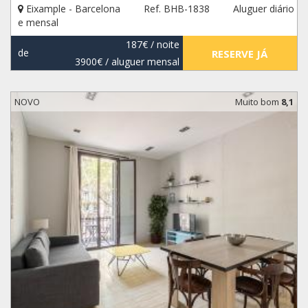
Eixample - Barcelona
Ref. BHB-1838
Aluguer diário
e mensal
187€
/ noite
de
RESERVE JÁ
3900€
/ aluguer mensal
NOVO
Muito bom
8,1