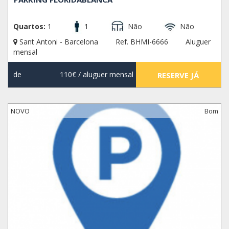
Quartos:
1
1
Não
Não
Sant Antoni - Barcelona
Ref. BHMI-6666
Aluguer
mensal
de
110€
/ aluguer mensal
RESERVE JÁ
NOVO
Bom