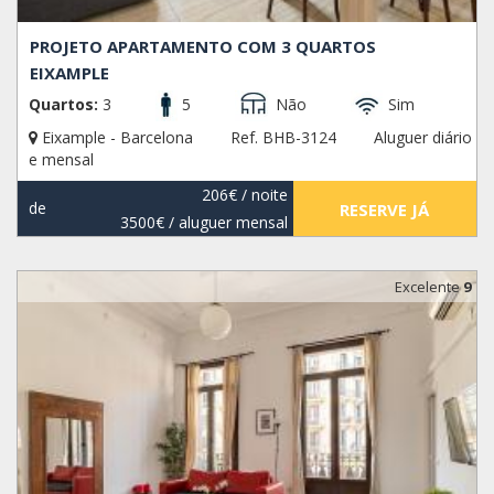
PROJETO APARTAMENTO COM 3 QUARTOS
EIXAMPLE
Quartos:
3
5
Não
Sim
Eixample - Barcelona
Ref. BHB-3124
Aluguer diário
e mensal
206€
/ noite
de
RESERVE JÁ
3500€
/ aluguer mensal
Excelente
9