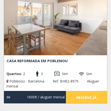
CASA REFORMADA EM POBLENOU
Quartos:
2
3
Sim
Sim
Poblenou - Barcelona
Ref. BHB2-8975
Aluguer
mensal
de
1600€
/ aluguer mensal
RESERVE JÁ