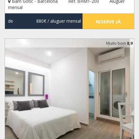
Barri Gotic - Barcelona
Ref. BHM1-200
Aluguer
mensal
de
880€
/ aluguer mensal
RESERVE JÁ
Muito bom
8,9