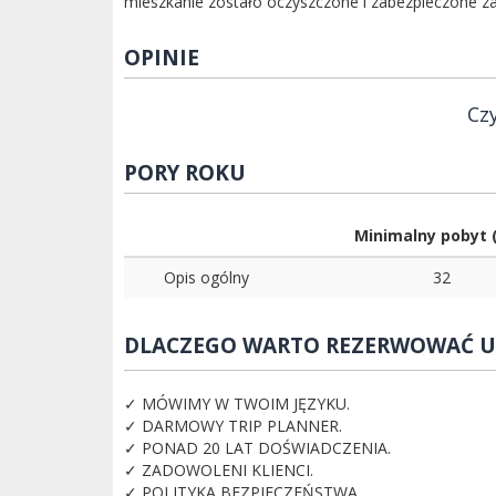
mieszkanie zostało oczyszczone i zabezpieczone za 
OPINIE
Czy
PORY ROKU
Minimalny pobyt (
Opis ogólny
32
DLACZEGO WARTO REZERWOWAĆ U
✓ MÓWIMY W TWOIM JĘZYKU.
✓ DARMOWY TRIP PLANNER.
✓ PONAD 20 LAT DOŚWIADCZENIA.
✓ ZADOWOLENI KLIENCI.
✓ POLITYKA BEZPIECZEŃSTWA.