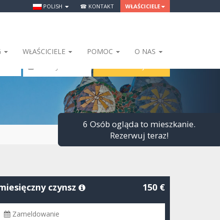
POLISH
☎ KONTAKT
WŁAŚCICIELE
G
WŁAŚCICIELE
POMOC
O NAS
SZUKAJ
 Osoby
6 Osób ogląda to mieszkanie.
Rezerwuj teraz!
miesięczny czynsz
150 €