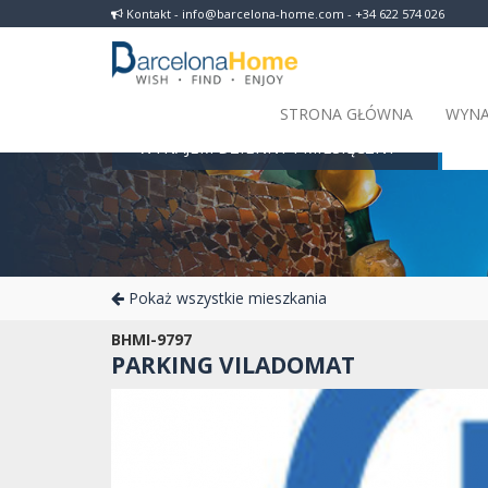
Kontakt - info@barcelona-home.com - +34 622 574 026
STRONA GŁÓWNA
WYNA
WYNAJEM DZIENNY I MIESIĘCZNY
Barc
Pokaż wszystkie mieszkania
BHMI-9797
PARKING VILADOMAT