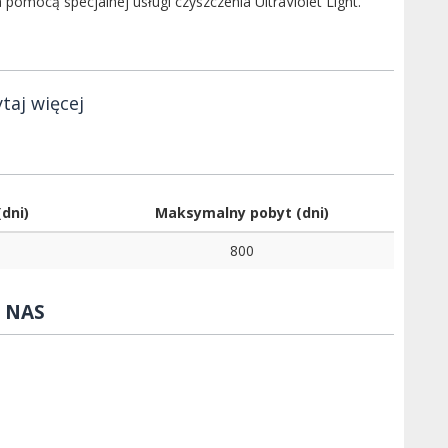
pomocą specjalnej usługi czyszczenia UltraViolet Light.
taj więcej
dni)
Maksymalny pobyt (dni)
800
 NAS