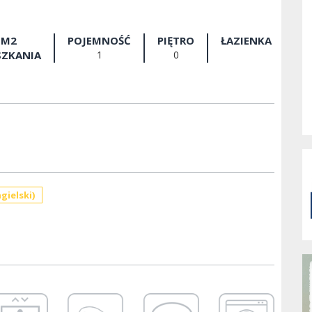
M2
POJEMNOŚĆ
PIĘTRO
ŁAZIENKA
SZKANIA
1
0
gielski)