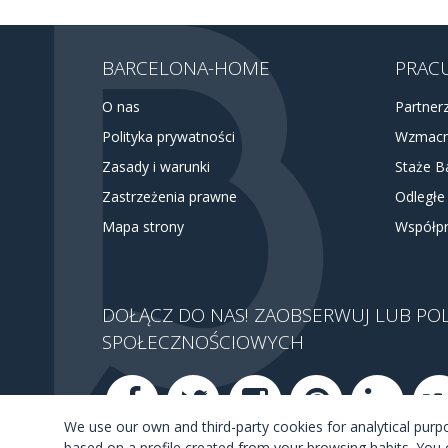
BARCELONA-HOME
PRACU
O nas
Partner
Polityka prywatności
Wzmacn
Zasady i warunki
Staże B
Zastrzeżenia prawne
Odległe
Mapa strony
Współpr
DOŁĄCZ DO NAS! ZAOBSERWUJ LUB PO
SPOŁECZNOŚCIOWYCH
We use our own and third-party cookies for analytical pur
based on a profile created from your browsing habits. You 