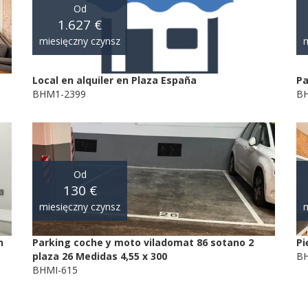
Od
1.627 €
miesięczny czynsz
m
Local en alquiler en Plaza España
Pa
BHM1-2399
BH
Od
130 €
miesięczny czynsz
m
n
Parking coche y moto viladomat 86 sotano 2
Pi
plaza 26 Medidas 4,55 x 300
BH
BHMI-615