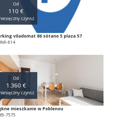
Od
110 €
iesięczny czynsz
rking viladomat 86 sótano 5 plaza 57
MI-614
Od
1.360 €
iesięczny czynsz
ękne mieszkanie w Poblenou
B-7575