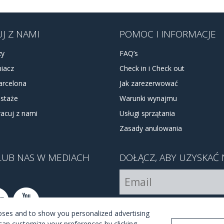
J Z NAMI
POMOC I INFORMACJE
zy
FAQ’s
iacz
Check in i Check out
arcelona
Jak zarezerwować
 staże
Warunki wynajmu
acuj z nami
Usługi sprzątania
Zasady anulowania
LUB NAS W MEDIACH
DOŁĄCZ, ABY UZYSKAĆ 
Akceptuję
warunki korzysta
poses and to show you personalized advertising
can customize your preferences by clicking