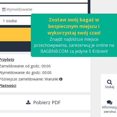
Zostaw swój bagaż w
bezpiecznym miejscu i
wykorzystaj swój czas!
OBLICZ
Znajdź najbliższe miejsce
przechowywania, zarezerwuj je online na
Sprawdź dostępność
BAGBNB.COM za jedyne 5 €/dzień!
Przyloty
Zameldowanie od godz.: 00:00
Wymeldowanie do godz.: 00:00
Późniejsze zameldowanie:
Warunki
Płatności
Szukaj
Pobierz PDF
Informacj
zwrotna