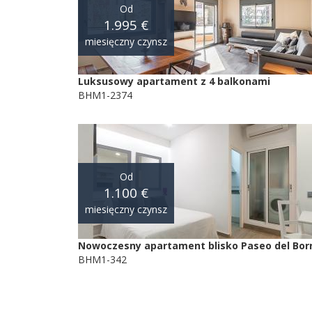
Od
1.995 €
miesięczny czynsz
Luksusowy apartament z 4 balkonami
BHM1-2374
Od
1.100 €
miesięczny czynsz
Nowoczesny apartament blisko Paseo del Bor
BHM1-342