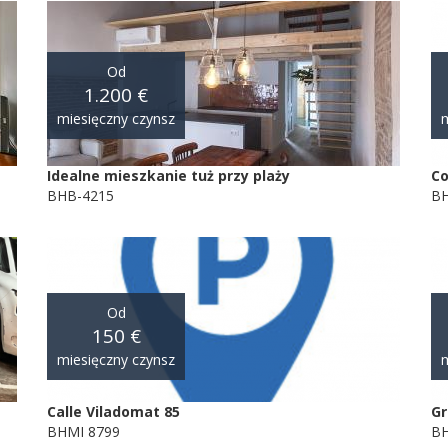
Od
1.200 €
miesięczny czynsz
m
Idealne mieszkanie tuż przy plaży
Co
BHB-4215
BH
Od
150 €
miesięczny czynsz
m
Calle Viladomat 85
Gr
BHMI 8799
BH