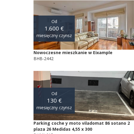
Od
1.600 €
miesięczny czynsz
Nowoczesne mieszkanie w Eixample
BHB-2442
Od
130 €
miesięczny czynsz
Parking coche y moto viladomat 86 sotano 2
plaza 26 Medidas 4,55 x 300