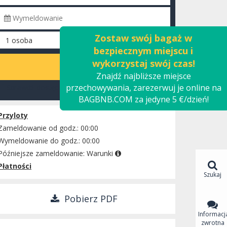
Zostaw swój bagaż w
bezpiecznym miejscu i
wykorzystaj swój czas!
OBLICZ
Znajdź najbliższe miejsce
przechowywania, zarezerwuj je online na
Sprawdź dostępność
BAGBNB.COM za jedyne 5 €/dzień!
Przyloty
Zameldowanie od godz.: 00:00
Wymeldowanie do godz.: 00:00
Późniejsze zameldowanie:
Warunki
Płatności
Szukaj
Pobierz PDF
Informacj
zwrotna