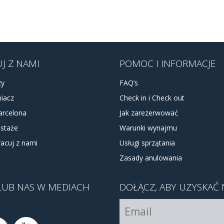
J Z NAMI
POMOC I INFORMACJE
zy
FAQ’s
iacz
Check in i Check out
arcelona
Jak zarezerwować
 staże
Warunki wynajmu
acuj z nami
Usługi sprzątania
Zasady anulowania
LUB NAS W MEDIACH
DOŁĄCZ, ABY UZYSKAĆ 