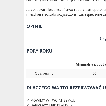
Uwaga: tylko osoba dokonująca rezerwacji i płatno
Aby zapewnić bezpieczeństwo i dobre samopoczucie
mieszkanie zostało oczyszczone i zabezpieczone za 
OPINIE
Czy
PORY ROKU
Minimalny pobyt (
Opis ogólny
60
DLACZEGO WARTO REZERWOWAĆ U
✓ MÓWIMY W TWOIM JĘZYKU.
✓ DARMOWY TRIP PLANNER.