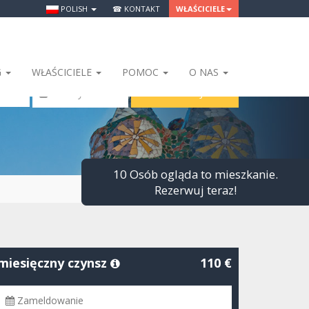
POLISH
☎ KONTAKT
WŁAŚCICIELE
G
WŁAŚCICIELE
POMOC
O NAS
SZUKAJ
 Osoby
10 Osób ogląda to mieszkanie.
Rezerwuj teraz!
miesięczny czynsz
110 €