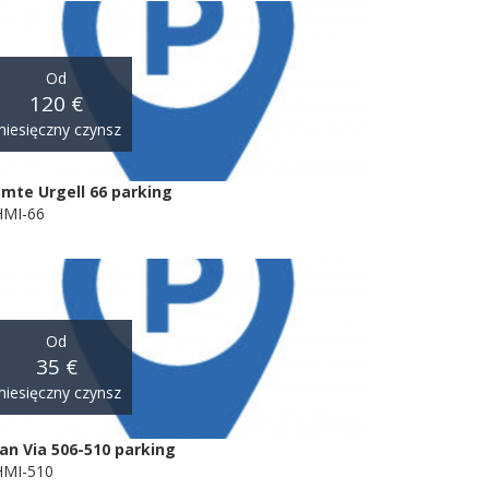
Od
120 €
iesięczny czynsz
mte Urgell 66 parking
MI-66
Od
35 €
iesięczny czynsz
an Via 506-510 parking
MI-510