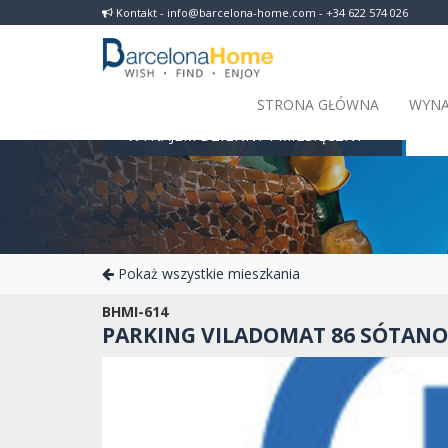
Kontakt - info@barcelona-home.com - +34 622 574 026
STRONA GŁÓWNA
WYNA
WYNAJEM DZIENNY I MIESIĘCZNY
Barc
Pokaż wszystkie mieszkania
BHMI-614
PARKING VILADOMAT 86 SÓTANO 