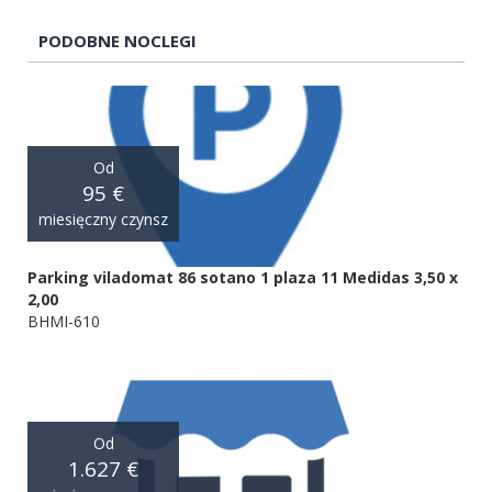
PODOBNE NOCLEGI
Od
95 €
miesięczny czynsz
Parking viladomat 86 sotano 1 plaza 11 Medidas 3,50 x
2,00
BHMI-610
Od
1.627 €