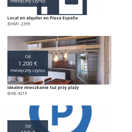
miesięczny czynsz
Local en alquiler en Plaza España
BHM1-2399
Od
1.200 €
miesięczny czynsz
Idealne mieszkanie tuż przy plaży
BHB-4215
Od