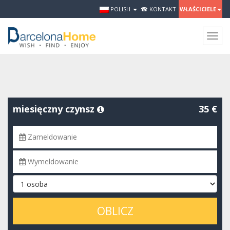
POLISH
☎ KONTAKT
WŁAŚCICIELE
Togg
navig
miesięczny czynsz
35 €
OBLICZ