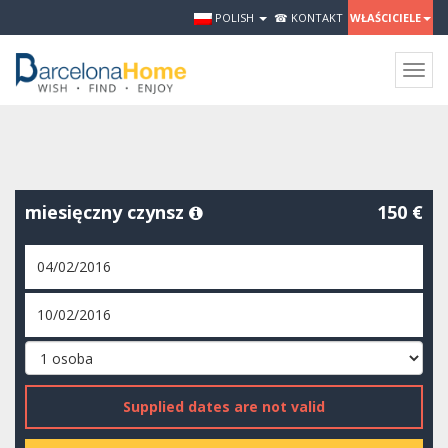
POLISH
☎ KONTAKT
WŁAŚCICIELE
Togg
navig
miesięczny czynsz
150 €
Supplied dates are not valid