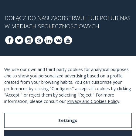
DOŁĄCZ DO NAS! ZAOBSERWUJ LUB POLUB NAS
W MEDIACH SPOŁECZNOŚCIOWYCH
DOŁĄCZ, ABY UZYSKAĆ NASZĄ NAJLEPSZĄ
We use our own and third-party cookies for analytical purposes
OFERTĘ
and to show you personalized advertising based on a profile
created from your browsing habits. You can customize your
DOŁĄCZ
preferences by clicking "Configure," accept all cookies by clicking
"Accept," or reject them by selecting "Reject." For more
Akceptuję
warunki korzystania z usługi
.
information, please consult our
Privacy and Cookies Policy
.
Settings
Legal Notice