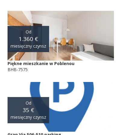
Od
1.360 €
miesięczny czynsz
Piękne mieszkanie w Poblenou
BHB-7575
Od
35 €
miesięczny czynsz
Gran Via 506-510 parking