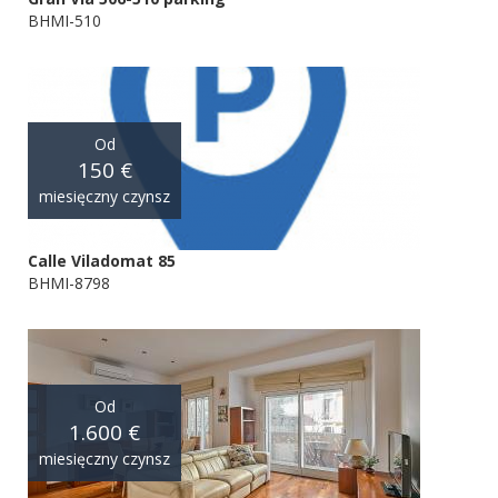
BHMI-510
Od
150 €
miesięczny czynsz
Calle Viladomat 85
BHMI-8798
Od
1.600 €
miesięczny czynsz