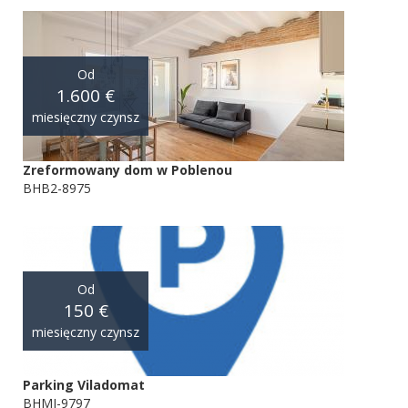
Od
1.600 €
miesięczny czynsz
Zreformowany dom w Poblenou
BHB2-8975
Od
150 €
miesięczny czynsz
Parking Viladomat
BHMI-9797