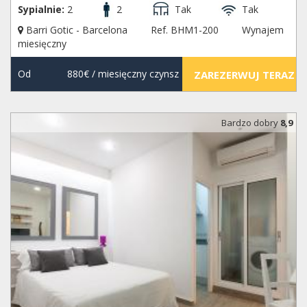
Sypialnie:
2
2
Tak
Tak
Barri Gotic - Barcelona
Ref. BHM1-200
Wynajem
miesięczny
Od
880€
/ miesięczny czynsz
ZAREZERWUJ TERAZ
Bardzo dobry
8,9