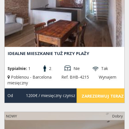
IDEALNE MIESZKANIE TUŻ PRZY PLAŻY
Sypialnie:
1
2
Nie
Tak
Poblenou - Barcelona
Ref. BHB-4215
Wynajem
miesięczny
Od
1200€
/ miesięczny czynsz
ZAREZERWUJ TERAZ
NOWY
Dobry