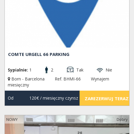
COMTE URGELL 66 PARKING
Sypialnie:
1
2
Tak
Nie
Born - Barcelona
Ref. BHMI-66
Wynajem
miesięczny
Od
120€
/ miesięczny czynsz
ZAREZERWUJ TERAZ
NOWY
Dobry