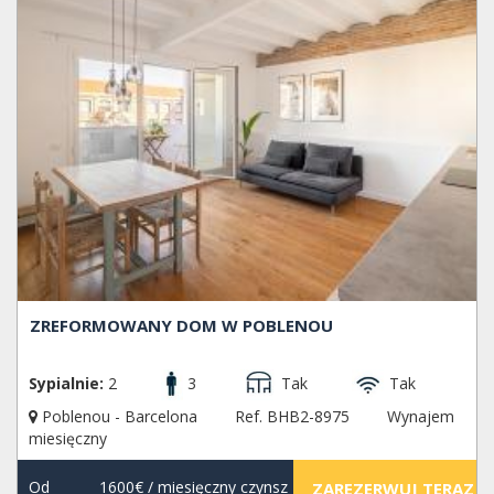
ZREFORMOWANY DOM W POBLENOU
Sypialnie:
2
3
Tak
Tak
Poblenou - Barcelona
Ref. BHB2-8975
Wynajem
miesięczny
Od
1600€
/ miesięczny czynsz
ZAREZERWUJ TERAZ