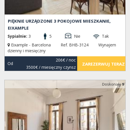
PIĘKNIE URZĄDZONE 3 POKOJOWE MIESZKANIE,
EIXAMPLE
Sypialnie:
3
5
Nie
Tak
Eixample - Barcelona
Ref. BHB-3124
Wynajem
dzienny i miesięczny
206€
/ noc
Od
ZAREZERWUJ TERAZ
3500€
/ miesięczny czynsz
Doskonały
9