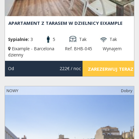
APARTAMENT Z TARASEM W DZIELNICY EIXAMPLE
Sypialnie:
3
5
Tak
Tak
Eixample - Barcelona
Ref. BHB-045
Wynajem
dzienny
Od
222€
/ noc
ZAREZERWUJ TERAZ
NOWY
Dobry