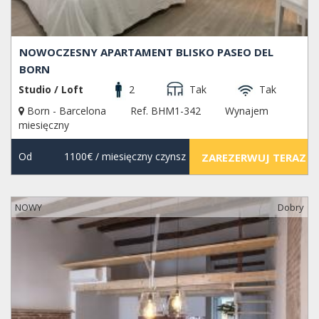
NOWOCZESNY APARTAMENT BLISKO PASEO DEL
BORN
Studio / Loft
2
Tak
Tak
Born - Barcelona
Ref. BHM1-342
Wynajem
miesięczny
Od
1100€
/ miesięczny czynsz
ZAREZERWUJ TERAZ
NOWY
Dobry