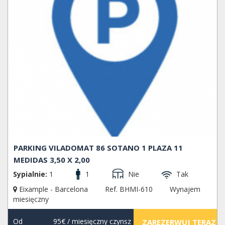
PARKING VILADOMAT 86 SOTANO 1 PLAZA 11
MEDIDAS 3,50 X 2,00
Sypialnie:
1
1
Nie
Tak
Eixample - Barcelona
Ref. BHMI-610
Wynajem
miesięczny
Od
95€
/ miesięczny czynsz
ZAREZERWUJ TERAZ