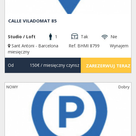
CALLE VILADOMAT 85
Studio / Loft
1
Tak
Nie
Sant Antoni - Barcelona
Ref. BHMI 8799
Wynajem
miesięczny
Od
150€
/ miesięczny czynsz
ZAREZERWUJ TERAZ
NOWY
Dobry