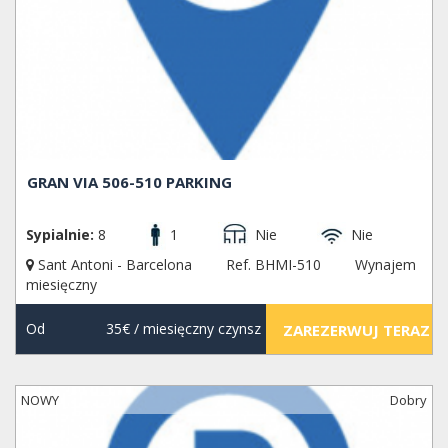
GRAN VIA 506-510 PARKING
Sypialnie:
8
1
Nie
Nie
Sant Antoni - Barcelona
Ref. BHMI-510
Wynajem
miesięczny
Od
35€
/ miesięczny czynsz
ZAREZERWUJ TERAZ
NOWY
Dobry