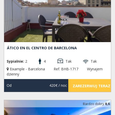
ÁTICO EN EL CENTRO DE BARCELONA
Sypialnie:
2
4
Tak
Tak
Eixample - Barcelona
Ref. BHB-1717
Wynajem
dzienny
Od
420€
/ noc
ZAREZERWUJ TERAZ
Bardzo dobry
8,6