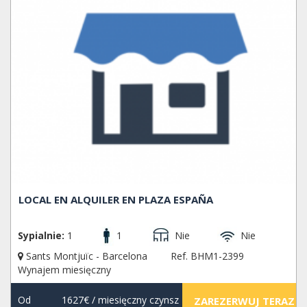
LOCAL EN ALQUILER EN PLAZA ESPAÑA
Sypialnie:
1
1
Nie
Nie
Sants Montjuïc - Barcelona
Ref. BHM1-2399
Wynajem miesięczny
Od
1627€
/ miesięczny czynsz
ZAREZERWUJ TERAZ