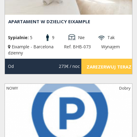
APARTAMENT W DZIELICY EIXAMPLE
Sypialnie:
5
9
Nie
Tak
Eixample - Barcelona
Ref. BHB-073
Wynajem
dzienny
Od
273€
/ noc
ZAREZERWUJ TERAZ
NOWY
Dobry