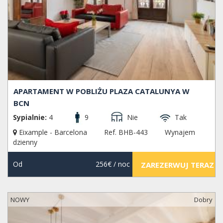
APARTAMENT W POBLIŻU PLAZA CATALUNYA W
BCN
Sypialnie:
4
9
Nie
Tak
Eixample - Barcelona
Ref. BHB-443
Wynajem
dzienny
Od
256€
/ noc
ZAREZERWUJ TERAZ
NOWY
Dobry