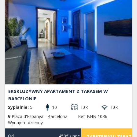
EKSKLUZYWNY APARTAMENT Z TARASEM W
BARCELONIE
Sypialnie:
5
10
Tak
Tak
Plaça d'Espanya - Barcelona
Ref. BHB-1036
Wynajem dzienny
Od
450€
/ noc
ZAREZERWUJ TERAZ