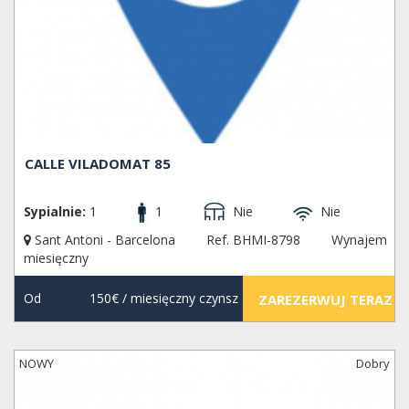
CALLE VILADOMAT 85
Sypialnie:
1
1
Nie
Nie
Sant Antoni - Barcelona
Ref. BHMI-8798
Wynajem
miesięczny
Od
150€
/ miesięczny czynsz
ZAREZERWUJ TERAZ
NOWY
Dobry