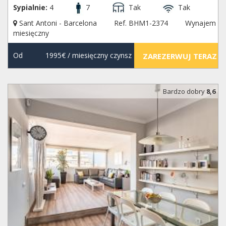
Sypialnie:
4
7
Tak
Tak
Sant Antoni - Barcelona
Ref. BHM1-2374
Wynajem
miesięczny
Od
1995€
/ miesięczny czynsz
ZAREZERWUJ TERAZ
Bardzo dobry
8,6