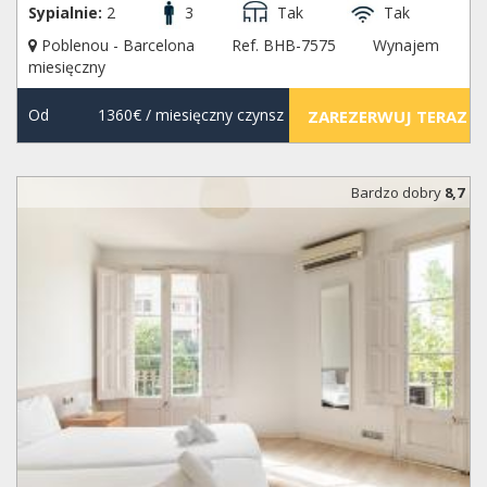
Sypialnie:
2
3
Tak
Tak
Poblenou - Barcelona
Ref. BHB-7575
Wynajem
miesięczny
Od
1360€
/ miesięczny czynsz
ZAREZERWUJ TERAZ
Bardzo dobry
8,7