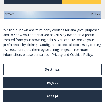
NOWY
Dobry
We use our own and third-party cookies for analytical purposes
and to show you personalized advertising based on a profile
created from your browsing habits. You can customize your
preferences by clicking "Configure," accept all cookies by clicking
"Accept," or reject them by selecting "Reject." For more
information, please consult our
Privacy and Cookies Policy
.
Settings
Reject
SPECJALNA OFERTA TYLKO DZISIAJ
ÁTICO EN EL CENTRO DE BARCELONA
Accept