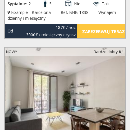
Sypialnie:
2
5
Nie
Tak
Eixample - Barcelona
Ref. BHB-1838
Wynajem
dzienny i miesięczny
187€
/ noc
Od
ZAREZERWUJ TERAZ
3900€
/ miesięczny czynsz
NOWY
Bardzo dobry
8,1