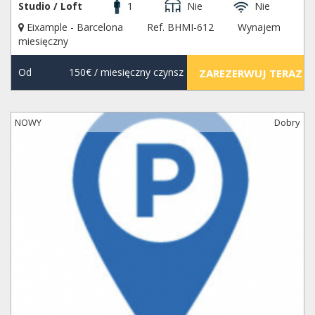
Studio / Loft
1
Nie
Nie
Eixample - Barcelona
Ref. BHMI-612
Wynajem
miesięczny
Od
150€
/ miesięczny czynsz
ZAREZERWUJ TERAZ
NOWY
Dobry