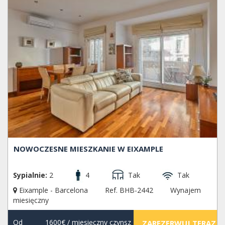
NOWOCZESNE MIESZKANIE W EIXAMPLE
Sypialnie:
2
4
Tak
Tak
Eixample - Barcelona
Ref. BHB-2442
Wynajem
miesięczny
Od
1600€
/ miesięczny czynsz
ZAREZERWUJ TERAZ