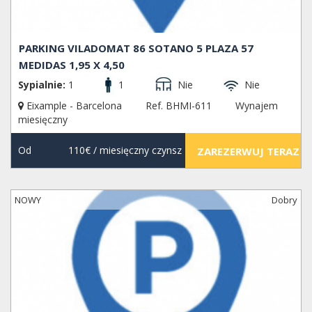
PARKING VILADOMAT 86 SOTANO 5 PLAZA 57
MEDIDAS 1,95 X 4,50
Sypialnie:
1
1
Nie
Nie
Eixample - Barcelona
Ref. BHMI-611
Wynajem
miesięczny
Od
110€
/ miesięczny czynsz
ZAREZERWUJ TERAZ
NOWY
Dobry