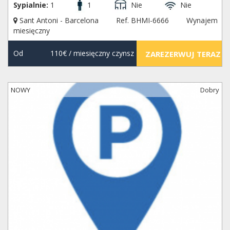
Sypialnie:
1
1
Nie
Nie
Sant Antoni - Barcelona
Ref. BHMI-6666
Wynajem
miesięczny
Od
110€
/ miesięczny czynsz
ZAREZERWUJ TERAZ
NOWY
Dobry