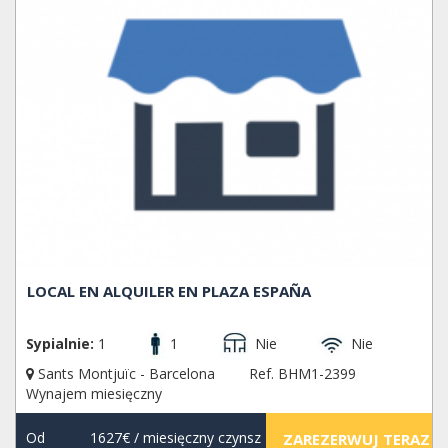
LOCAL EN ALQUILER EN PLAZA ESPAÑA
Sypialnie:
1
1
Nie
Nie
Sants Montjuïc - Barcelona
Ref. BHM1-2399
Wynajem miesięczny
Od
1627€
/ miesięczny czynsz
ZAREZERWUJ TERAZ