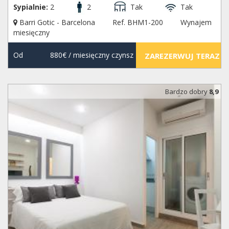
Sypialnie:
2
2
Tak
Tak
Barri Gotic - Barcelona
Ref. BHM1-200
Wynajem
miesięczny
Od
880€
/ miesięczny czynsz
ZAREZERWUJ TERAZ
Bardzo dobry
8,9