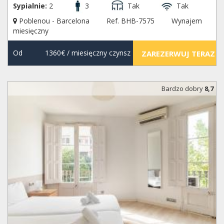
Sypialnie:
2
3
Tak
Tak
Poblenou - Barcelona
Ref. BHB-7575
Wynajem
miesięczny
Od
1360€
/ miesięczny czynsz
ZAREZERWUJ TERAZ
Bardzo dobry
8,7