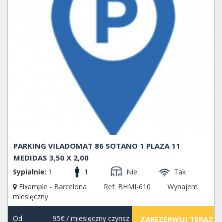
PARKING VILADOMAT 86 SOTANO 1 PLAZA 11
MEDIDAS 3,50 X 2,00
Sypialnie:
1
1
Nie
Tak
Eixample - Barcelona
Ref. BHMI-610
Wynajem
miesięczny
Od
95€
/ miesięczny czynsz
ZAREZERWUJ TERAZ