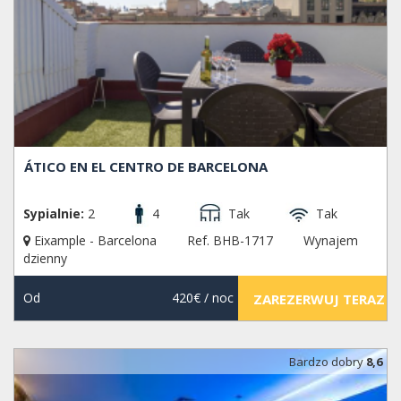
ÁTICO EN EL CENTRO DE BARCELONA
Sypialnie:
2
4
Tak
Tak
Eixample - Barcelona
Ref. BHB-1717
Wynajem
dzienny
Od
420€
/ noc
ZAREZERWUJ TERAZ
Bardzo dobry
8,6