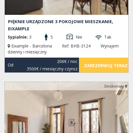
PIĘKNIE URZĄDZONE 3 POKOJOWE MIESZKANIE,
EIXAMPLE
Sypialnie:
3
5
Nie
Tak
Eixample - Barcelona
Ref. BHB-3124
Wynajem
dzienny i miesięczny
206€
/ noc
Od
ZAREZERWUJ TERAZ
3500€
/ miesięczny czynsz
Doskonały
9