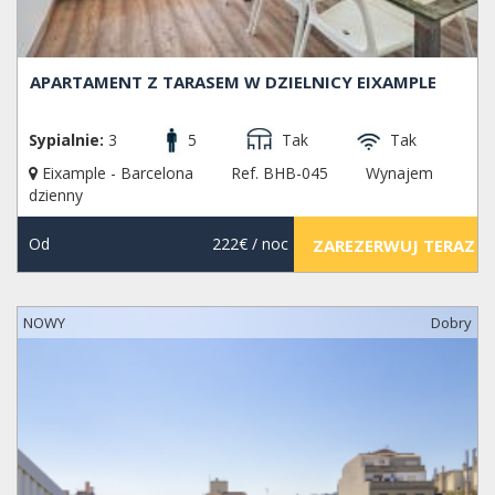
APARTAMENT Z TARASEM W DZIELNICY EIXAMPLE
Sypialnie:
3
5
Tak
Tak
Eixample - Barcelona
Ref. BHB-045
Wynajem
dzienny
Od
222€
/ noc
ZAREZERWUJ TERAZ
NOWY
Dobry