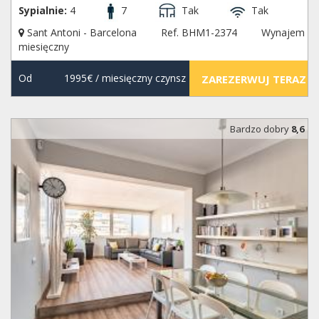
Sypialnie:
4
7
Tak
Tak
Sant Antoni - Barcelona
Ref. BHM1-2374
Wynajem
miesięczny
Od
1995€
/ miesięczny czynsz
ZAREZERWUJ TERAZ
Bardzo dobry
8,6