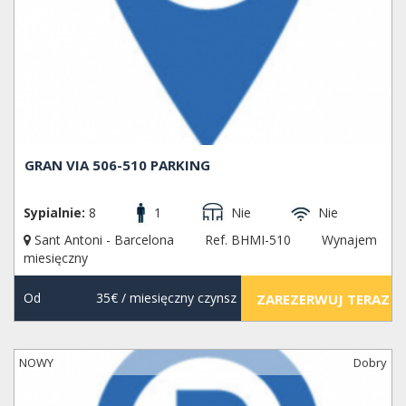
GRAN VIA 506-510 PARKING
Sypialnie:
8
1
Nie
Nie
Sant Antoni - Barcelona
Ref. BHMI-510
Wynajem
miesięczny
Od
35€
/ miesięczny czynsz
ZAREZERWUJ TERAZ
NOWY
Dobry