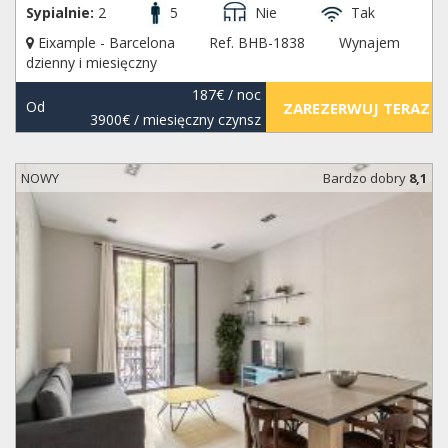
Sypialnie:
2
5
Nie
Tak
Eixample - Barcelona
Ref. BHB-1838
Wynajem
dzienny i miesięczny
187€
/ noc
Od
ZAREZERWUJ TERAZ
3900€
/ miesięczny czynsz
NOWY
Bardzo dobry
8,1