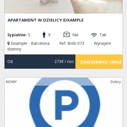
APARTAMENT W DZIELICY EIXAMPLE
Sypialnie:
5
9
Nie
Tak
Eixample - Barcelona
Ref. BHB-073
Wynajem
dzienny
Od
273€
/ noc
ZAREZERWUJ TERAZ
NOWY
Dobry