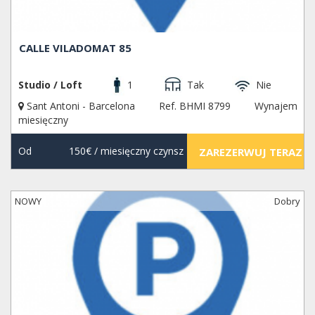
CALLE VILADOMAT 85
Studio / Loft
1
Tak
Nie
Sant Antoni - Barcelona
Ref. BHMI 8799
Wynajem
miesięczny
Od
150€
/ miesięczny czynsz
ZAREZERWUJ TERAZ
NOWY
Dobry