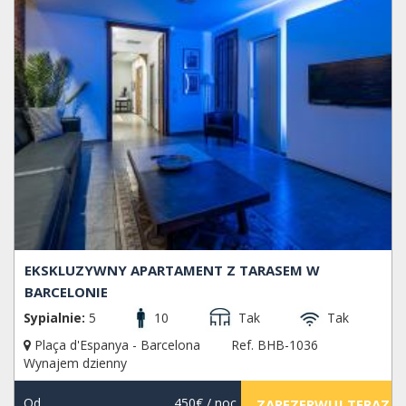
EKSKLUZYWNY APARTAMENT Z TARASEM W
BARCELONIE
Sypialnie:
5
10
Tak
Tak
Plaça d'Espanya - Barcelona
Ref. BHB-1036
Wynajem dzienny
Od
450€
/ noc
ZAREZERWUJ TERAZ