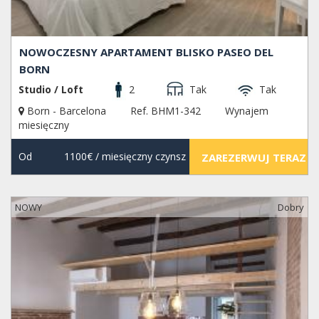
NOWOCZESNY APARTAMENT BLISKO PASEO DEL
BORN
Studio / Loft
2
Tak
Tak
Born - Barcelona
Ref. BHM1-342
Wynajem
miesięczny
Od
1100€
/ miesięczny czynsz
ZAREZERWUJ TERAZ
NOWY
Dobry