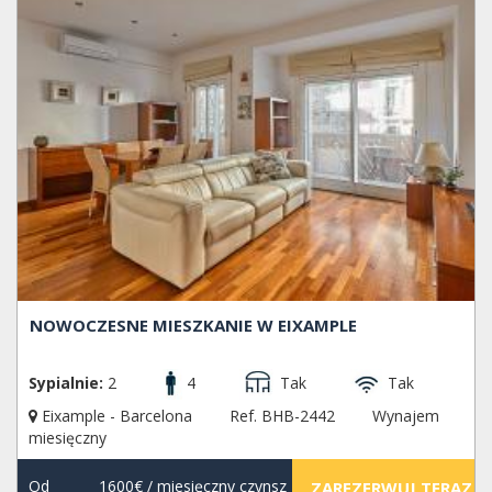
NOWOCZESNE MIESZKANIE W EIXAMPLE
Sypialnie:
2
4
Tak
Tak
Eixample - Barcelona
Ref. BHB-2442
Wynajem
miesięczny
Od
1600€
/ miesięczny czynsz
ZAREZERWUJ TERAZ