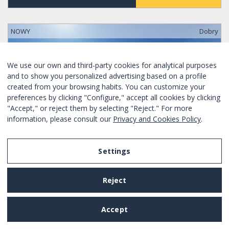
NOWY
Dobry
We use our own and third-party cookies for analytical purposes
and to show you personalized advertising based on a profile
created from your browsing habits. You can customize your
preferences by clicking "Configure," accept all cookies by clicking
"Accept," or reject them by selecting "Reject." For more
information, please consult our
Privacy and Cookies Policy
.
Settings
Reject
SPECJALNA OFERTA TYLKO DZISIAJ
ÁTICO EN EL CENTRO DE BARCELONA
Accept