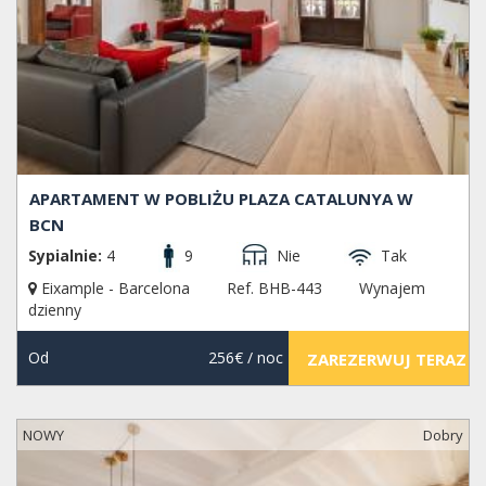
APARTAMENT W POBLIŻU PLAZA CATALUNYA W
BCN
Sypialnie:
4
9
Nie
Tak
Eixample - Barcelona
Ref. BHB-443
Wynajem
dzienny
Od
256€
/ noc
ZAREZERWUJ TERAZ
NOWY
Dobry