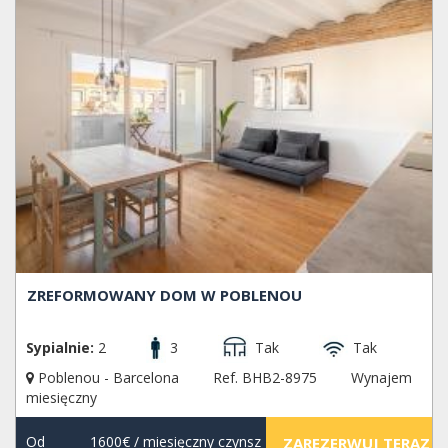
ZREFORMOWANY DOM W POBLENOU
Sypialnie:
2
3
Tak
Tak
Poblenou - Barcelona
Ref. BHB2-8975
Wynajem
miesięczny
Od
1600€
/ miesięczny czynsz
ZAREZERWUJ TERAZ