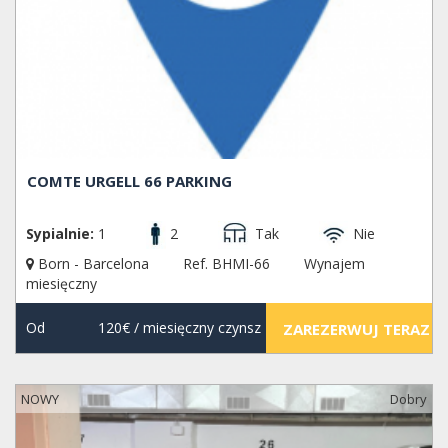
COMTE URGELL 66 PARKING
Sypialnie:
1
2
Tak
Nie
Born - Barcelona
Ref. BHMI-66
Wynajem
miesięczny
Od
120€
/ miesięczny czynsz
ZAREZERWUJ TERAZ
NOWY
Dobry