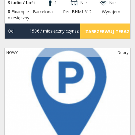
Studio / Loft
1
Nie
Nie
Eixample - Barcelona
Ref. BHMI-612
Wynajem
miesięczny
Od
150€
/ miesięczny czynsz
ZAREZERWUJ TERAZ
NOWY
Dobry