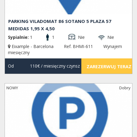
PARKING VILADOMAT 86 SOTANO 5 PLAZA 57
MEDIDAS 1,95 X 4,50
Sypialnie:
1
1
Nie
Nie
Eixample - Barcelona
Ref. BHMI-611
Wynajem
miesięczny
Od
110€
/ miesięczny czynsz
ZAREZERWUJ TERAZ
NOWY
Dobry