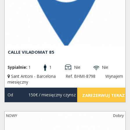
CALLE VILADOMAT 85
Sypialnie:
1
1
Nie
Nie
Sant Antoni - Barcelona
Ref. BHMI-8798
Wynajem
miesięczny
Od
150€
/ miesięczny czynsz
ZAREZERWUJ TERAZ
NOWY
Dobry