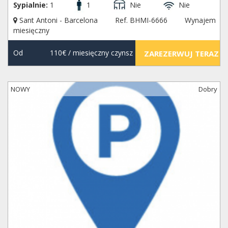
Sypialnie:
1
1
Nie
Nie
Sant Antoni - Barcelona
Ref. BHMI-6666
Wynajem
miesięczny
Od
110€
/ miesięczny czynsz
ZAREZERWUJ TERAZ
NOWY
Dobry