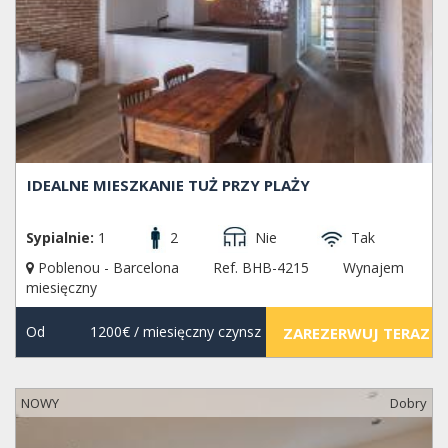
IDEALNE MIESZKANIE TUŻ PRZY PLAŻY
Sypialnie:
1
2
Nie
Tak
Poblenou - Barcelona
Ref. BHB-4215
Wynajem
miesięczny
Od
1200€
/ miesięczny czynsz
ZAREZERWUJ TERAZ
NOWY
Dobry