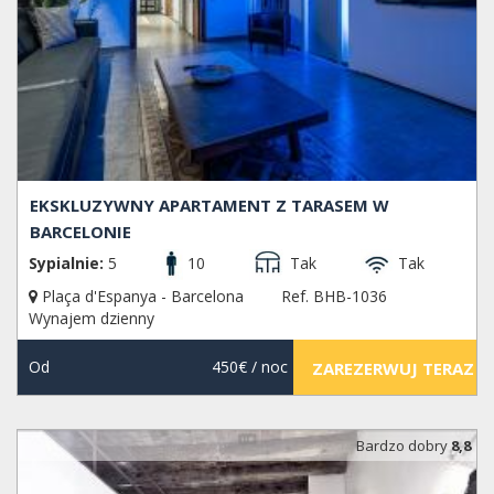
EKSKLUZYWNY APARTAMENT Z TARASEM W
BARCELONIE
Sypialnie:
5
10
Tak
Tak
Plaça d'Espanya - Barcelona
Ref. BHB-1036
Wynajem dzienny
Od
450€
/ noc
ZAREZERWUJ TERAZ
Bardzo dobry
8,8