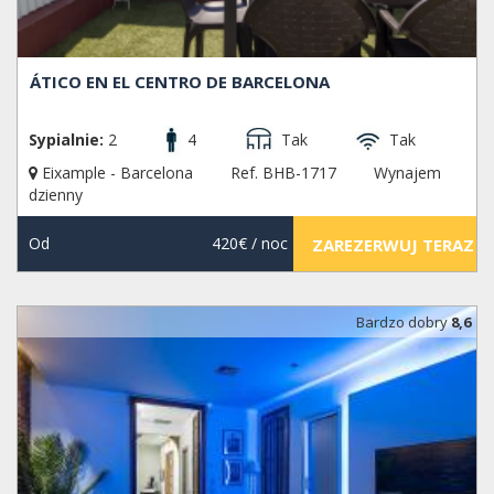
ÁTICO EN EL CENTRO DE BARCELONA
Sypialnie:
2
4
Tak
Tak
Eixample - Barcelona
Ref. BHB-1717
Wynajem
dzienny
Od
420€
/ noc
ZAREZERWUJ TERAZ
Bardzo dobry
8,6