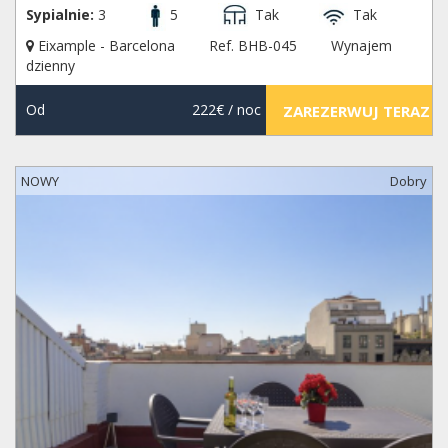
Sypialnie:
3
5
Tak
Tak
Eixample - Barcelona
Ref. BHB-045
Wynajem
dzienny
Od
222€
/ noc
ZAREZERWUJ TERAZ
NOWY
Dobry