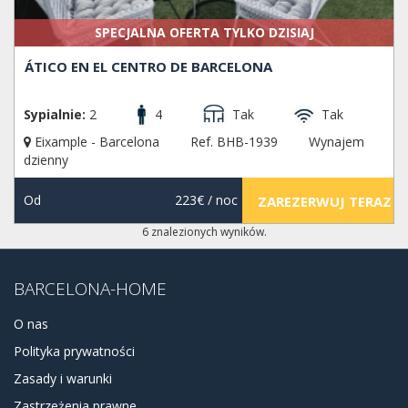
SPECJALNA OFERTA TYLKO DZISIAJ
ÁTICO EN EL CENTRO DE BARCELONA
Sypialnie:
2
4
Tak
Tak
Eixample - Barcelona
Ref. BHB-1939
Wynajem
dzienny
Od
223€
/ noc
ZAREZERWUJ TERAZ
6 znalezionych wyników.
BARCELONA-HOME
O nas
Polityka prywatności
Zasady i warunki
Zastrzeżenia prawne