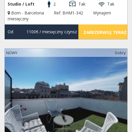
Studio / Loft
2
Tak
Tak
Born - Barcelona
Ref. BHM1-342
Wynajem
miesięczny
Od
1100€
/ miesięczny czynsz
ZAREZERWUJ TERAZ
NOWY
Dobry