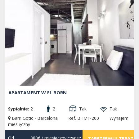
APARTAMENT W EL BORN
Sypialnie:
2
2
Tak
Tak
Barri Gotic - Barcelona
Ref. BHM1-200
Wynajem
miesięczny
Od
880€
/ miesięczny czynsz
ZAREZERWUJ TERAZ