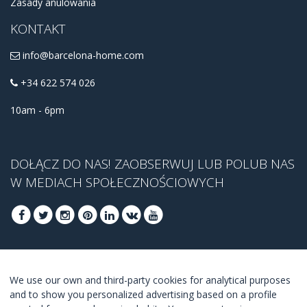
Zasady anulowania
KONTAKT
info@barcelona-home.com
+34 622 574 026
10am - 6pm
DOŁĄCZ DO NAS! ZAOBSERWUJ LUB POLUB NAS
W MEDIACH SPOŁECZNOŚCIOWYCH
DOŁĄCZ, ABY UZYSKAĆ NASZĄ NAJLEPSZĄ
We use our own and third-party cookies for analytical purposes
OFERTĘ
and to show you personalized advertising based on a profile