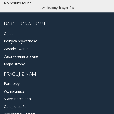
największych i najbardziej popularnych centrów handlowych
No results found.
Barcelony - Diagonal Centre Mar Comercial. Mozna skąd
0 znalezionych wyników.
dojechać można metrem lub autobusem do różnych części
Barcelony, a jeśli nic innego nie ma do roboty można
spacerować przy deptaku Paseo Maitimo.
BARCELONA-HOME
O nas
Polityka prywatności
Zasady i warunki
Zastrzeżenia prawne
Mapa strony
PRACUJ Z NAMI
Partnerzy
Wzmacniacz
Staże Barcelona
Odległe staże