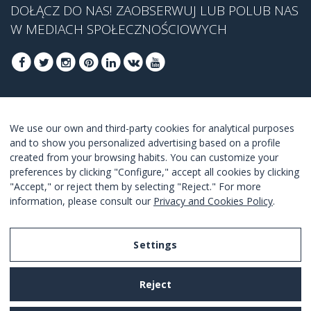
DOŁĄCZ DO NAS! ZAOBSERWUJ LUB POLUB NAS
W MEDIACH SPOŁECZNOŚCIOWYCH
DOŁĄCZ, ABY UZYSKAĆ NASZĄ NAJLEPSZĄ
We use our own and third-party cookies for analytical purposes
OFERTĘ
and to show you personalized advertising based on a profile
created from your browsing habits. You can customize your
DOŁĄCZ
preferences by clicking "Configure," accept all cookies by clicking
"Accept," or reject them by selecting "Reject." For more
Akceptuję
warunki korzystania z usługi
.
information, please consult our
Privacy and Cookies Policy
.
Settings
Legal Notice
Reject
Privacy and Cookies Policy
Terms and Conditions of Use