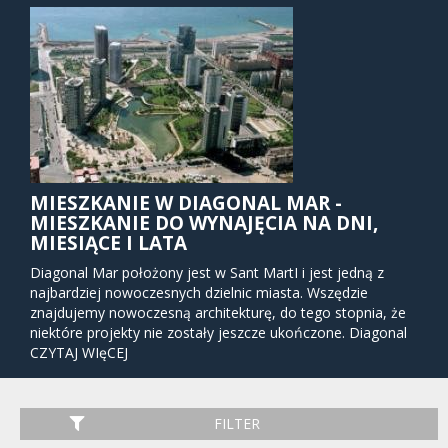
MIESZKANIE W DIAGONAL MAR -
MIESZKANIE DO WYNAJĘCIA NA DNI,
MIESIĄCE I LATA
Diagonal Mar położony jest w Sant MartI i jest jedną z
najbardziej nowoczesnych dzielnic miasta. Wszędzie
znajdujemy nowoczesną architekturę, do tego stopnia, że
niektóre projekty nie zostały jeszcze ukończone. Diagonal
Mar pochodzi od jego lokalizacji na Morzu Śródziemnym i
CZYTAJ WIęCEJ
stanowi początek ulicy Diagonal, która przecina całą
Barcelonę.
FILTER
Ponieważ obszar jest nowy, znajdziesz tu jeden z