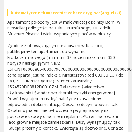
Automatyczne tłumaczenie: zobacz oryginał (angielski)
Apartament położony jest w malowniczej dzielnicy Born, w
niewielkiej odległości od Łuku Triumfalnego, Ciutadelli,
Muzeum Picassa i wielu wspaniałych placów w okolicy.
Zgodnie z obowiązującymi przepisami w Katalonii,
publikujemy ten apartament do wynajmu
krótkoterminowego (minimum 32 noce i maksimum 330
nocy) z następującym NRA:
ESFCNT0000080540000790700000000000000000000000000000
cena oparta jest na indeksie Ministerstwa (od 633,33 EUR do
881,71 EUR miesięcznie). Numer katastralny:
1524529DF3812D0010ZM. Załączono świadectwo
użytkowania i świadectwo charakterystyki energetycznej.
Powód wynajmu musi być należycie uzasadniony
odpowiednią dokumentacją. Obszar o dużym popycie: tak.
Ostatni wynajem: nie był wcześniej wynajmowany na
podstawie ustawy o najmie miejskim (LAU) ani na rok, ani
jako główne miejsce zamieszkania. Duży wynajmujący: tak.
Kaucja: prosimy o kontakt. Zwierzęta są dozwolone. Cena za