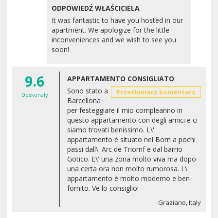
ODPOWIEDŹ WŁAŚCICIELA
It was fantastic to have you hosted in our
apartment. We apologize for the little
inconveniences and we wish to see you
soon!
9.6
APPARTAMENTO CONSIGLIATO
Sono stato a
Przetłumacz komentarz
Doskonały
Barcellona
per festeggiare il mio compleanno in
questo appartamento con degli amici e ci
siamo trovati benissimo. L\'
appartamento è situato nel Born a pochi
passi dall\' Arc de Triomf e dal barrio
Gotico. E\' una zona molto viva ma dopo
una certa ora non molto rumorosa. L\'
appartamento è molto moderno e ben
fornito. Ve lo consiglio!
Graziano, Italy