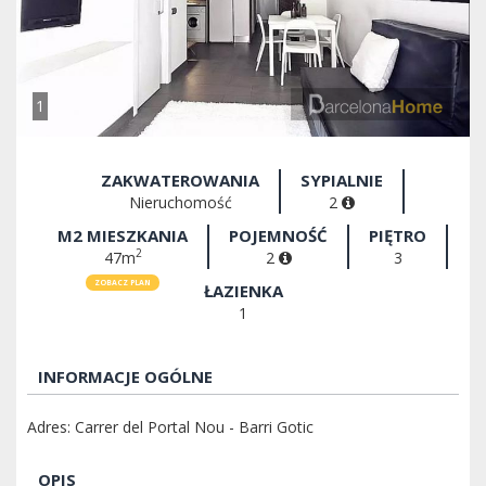
1
ZAKWATEROWANIA
SYPIALNIE
Nieruchomość
2
M2 MIESZKANIA
POJEMNOŚĆ
PIĘTRO
2
47m
2
3
ZOBACZ PLAN
ŁAZIENKA
1
INFORMACJE OGÓLNE
Adres: Carrer del Portal Nou - Barri Gotic
OPIS