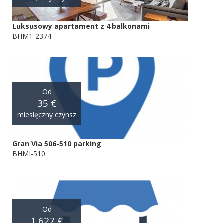
Luksusowy apartament z 4 balkonami
BHM1-2374
Od
35 €
miesięczny czynsz
Gran Via 506-510 parking
BHMI-510
Od
1.627 €