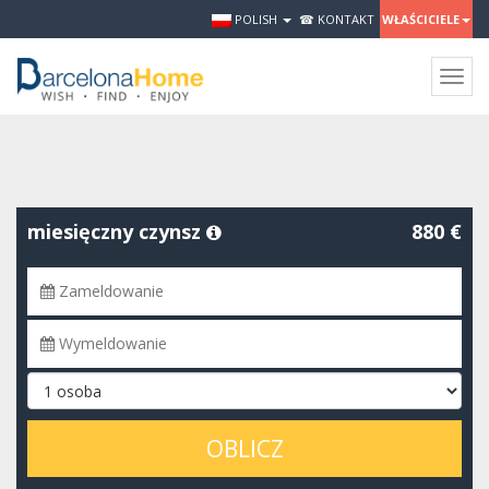
POLISH
☎ KONTAKT
WŁAŚCICIELE
Togg
navig
miesięczny czynsz
880 €
OBLICZ