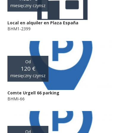
miesięczny czynsz
Local en alquiler en Plaza España
BHM1-2399
Od
120 €
miesięczny czynsz
Comte Urgell 66 parking
BHMI-66
Od