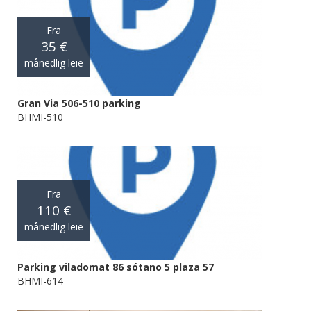
Fra
35 €
månedlig leie
Gran Via 506-510 parking
BHMI-510
Fra
110 €
månedlig leie
Parking viladomat 86 sótano 5 plaza 57
BHMI-614