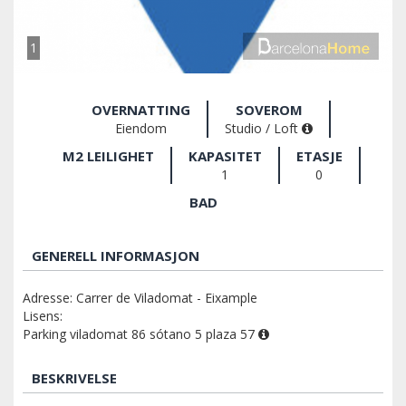
1
OVERNATTING
SOVEROM
Eiendom
Studio / Loft
M2 LEILIGHET
KAPASITET
ETASJE
1
0
BAD
GENERELL INFORMASJON
Adresse: Carrer de Viladomat - Eixample
Lisens:
Parking viladomat 86 sótano 5 plaza 57
BESKRIVELSE