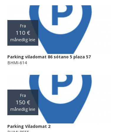
Fra
110 €
månedlig leie
Parking viladomat 86 sótano 5 plaza 57
BHMI-614
Fra
150 €
månedlig leie
Parking Viladomat 2