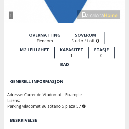
1
OVERNATTING
SOVEROM
Eiendom
Studio / Loft
M2 LEILIGHET
KAPASITET
ETASJE
1
0
BAD
GENERELL INFORMASJON
Adresse: Carrer de Viladomat - Eixample
Lisens:
Parking viladomat 86 sótano 5 plaza 57
BESKRIVELSE