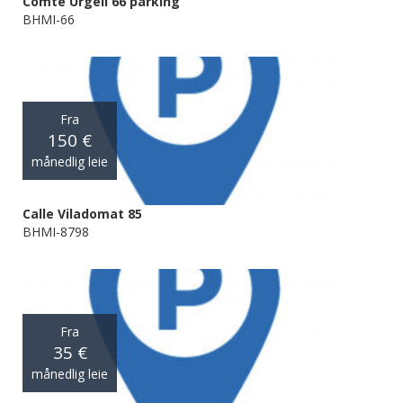
Comte Urgell 66 parking
BHMI-66
Fra
150 €
månedlig leie
Calle Viladomat 85
BHMI-8798
Fra
35 €
månedlig leie