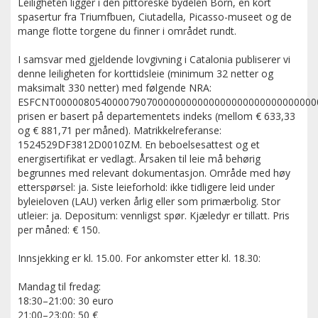
Leiligheten ligger i den pittoreske bydelen Born, en kort
spasertur fra Triumfbuen, Ciutadella, Picasso-museet og de
mange flotte torgene du finner i området rundt.
I samsvar med gjeldende lovgivning i Catalonia publiserer vi
denne leiligheten for korttidsleie (minimum 32 netter og
maksimalt 330 netter) med følgende NRA:
ESFCNT0000080540000790700000000000000000000000000000
prisen er basert på departementets indeks (mellom € 633,33
og € 881,71 per måned). Matrikkelreferanse:
1524529DF3812D0010ZM. En beboelsesattest og et
energisertifikat er vedlagt. Årsaken til leie må behørig
begrunnes med relevant dokumentasjon. Område med høy
etterspørsel: ja. Siste leieforhold: ikke tidligere leid under
byleieloven (LAU) verken årlig eller som primærbolig. Stor
utleier: ja. Depositum: vennligst spør. Kjæledyr er tillatt. Pris
per måned: € 150.
Innsjekking er kl. 15.00. For ankomster etter kl. 18.30:
Mandag til fredag:
18:30–21:00: 30 euro
21:00–23:00: 50 €