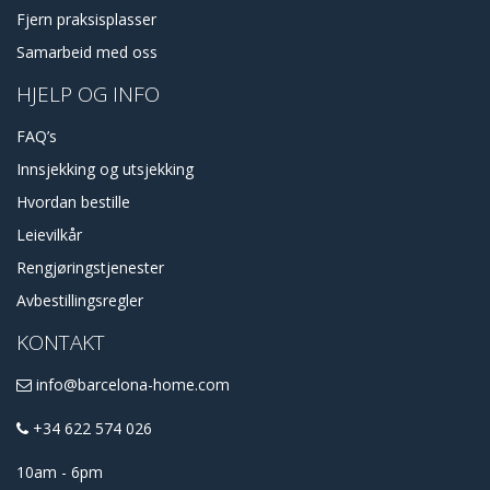
Fjern praksisplasser
Samarbeid med oss
HJELP OG INFO
FAQ’s
Innsjekking og utsjekking
Hvordan bestille
Leievilkår
Rengjøringstjenester
Avbestillingsregler
KONTAKT
info@barcelona-home.com
+34 622 574 026
10am - 6pm