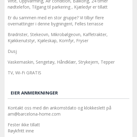
Vifte, Oppvarming, Air condition, Balkong, 24 timer
nødtelefon, Tilgang til parkering , Kjæledyr er tillatt
Er du sammen med en stor gruppe? Vi tilbyr flere
overnattinger i denne bygningen!, Felles terrasse
Brødrister, Stekeovn, Mikrobølgeovn, Kaffetrakter,
Kjøkkenutstyr, Kjøleskap, Komfyr, Fryser
Dusj
Vaskemaskin, Sengetøy, Håndklær, Strykejern, Tepper
TV, Wi-Fi GRATIS
EIER ANMERKNINGER
Kontakt oss med din ankomstdato og klokkeslett på
am@barcelona-home.com
Fester ikke tillatt
Røykfritt inne