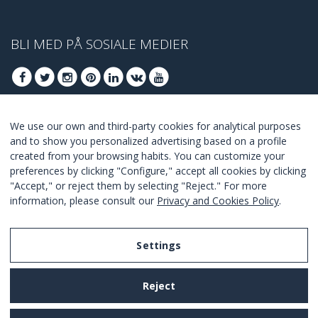
BLI MED PÅ SOSIALE MEDIER
We use our own and third-party cookies for analytical purposes
BLI MED FOR Å FÅ VÅRE BESTE TILBUDENE
and to show you personalized advertising based on a profile
created from your browsing habits. You can customize your
ABONNER
preferences by clicking "Configure," accept all cookies by clicking
"Accept," or reject them by selecting "Reject." For more
I Agree with the
terms and conditions
.
information, please consult our
Privacy and Cookies Policy
.
Settings
Legal Notice
Reject
Privacy and Cookies Policy
Terms and Conditions of Use