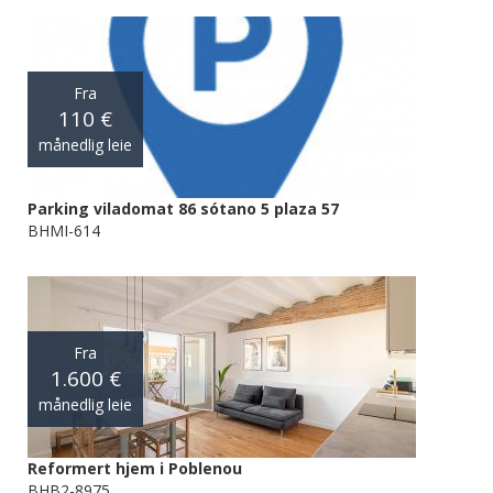
Fra
110 €
månedlig leie
Parking viladomat 86 sótano 5 plaza 57
BHMI-614
Fra
1.600 €
månedlig leie
Reformert hjem i Poblenou
BHB2-8975