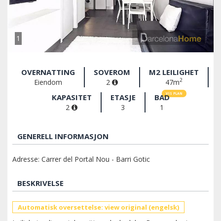
1
OVERNATTING
SOVEROM
M2 LEILIGHET
2
Eiendom
2
47m
VIS PLAN
KAPASITET
ETASJE
BAD
2
3
1
GENERELL INFORMASJON
Adresse: Carrer del Portal Nou - Barri Gotic
BESKRIVELSE
Automatisk oversettelse: view original (engelsk)