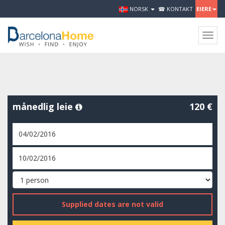
NORSK
☎ KONTAKT
EIERE
Togg
navig
månedlig leie
120 €
Supplied dates are not valid