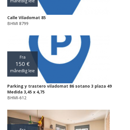
månedlig leie
Calle Viladomat 85
BHMI 8799
Fra
150 €
månedlig leie
Parking y trastero viladomat 86 sotano 3 plaza 49
Medida 3,45 x 4,75
BHMI-612
Fra