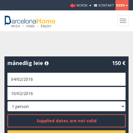
NORSK
☎ KONTAKT
EIERE
Togg
navig
månedlig leie
150 €
Supplied dates are not valid