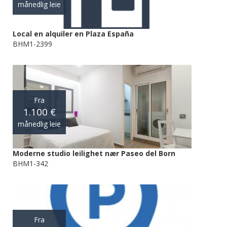
månedlig leie
Local en alquiler en Plaza España
BHM1-2399
Fra
1.100 €
månedlig leie
Moderne studio leilighet nær Paseo del Born
BHM1-342
Fra