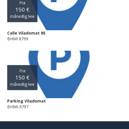
Fra
150 €
månedlig leie
Calle Viladomat 85
BHMI 8799
Fra
150 €
månedlig leie
Parking Viladomat
BHMI-9797