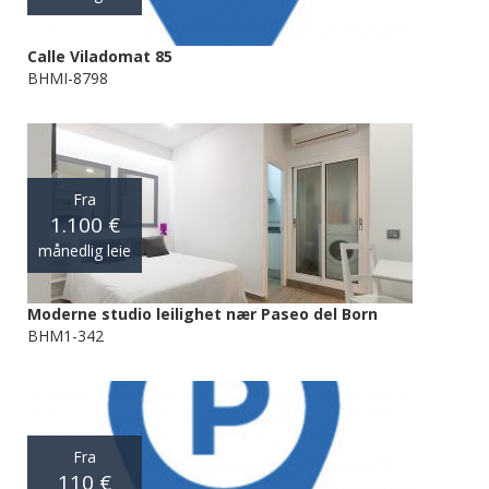
Calle Viladomat 85
BHMI-8798
Fra
1.100 €
månedlig leie
Moderne studio leilighet nær Paseo del Born
BHM1-342
Fra
110 €