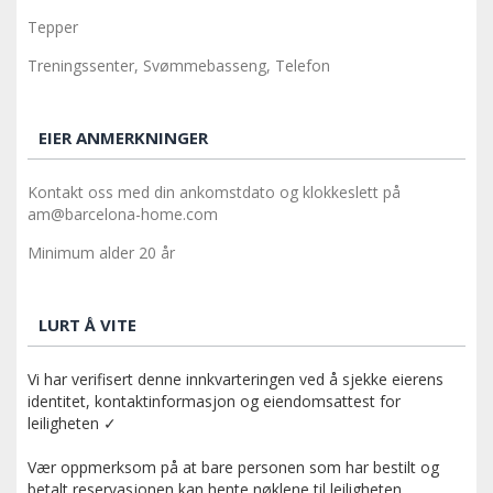
Tepper
Treningssenter, Svømmebasseng, Telefon
EIER ANMERKNINGER
Kontakt oss med din ankomstdato og klokkeslett på
am@barcelona-home.com
Minimum alder 20 år
LURT Å VITE
Vi har verifisert denne innkvarteringen ved å sjekke eierens
identitet, kontaktinformasjon og eiendomsattest for
leiligheten ✓
Vær oppmerksom på at bare personen som har bestilt og
betalt reservasjonen kan hente nøklene til leiligheten.