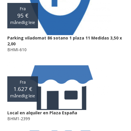
Fra
95 €
månedlig leie
Parking viladomat 86 sotano 1 plaza 11 Medidas 3,50 x
2,00
BHMI-610
Fra
1.627 €
månedlig leie
Local en alquiler en Plaza España
BHM1-2399