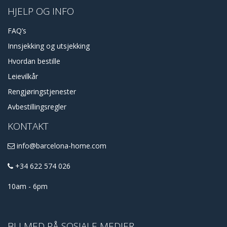
HJELP OG INFO
FAQ’s
Innsjekking og utsjekking
Hvordan bestille
Leievilkår
Rengjøringstjenester
Avbestillingsregler
KONTAKT
info@barcelona-home.com
+34 622 574 026
10am - 6pm
BLI MED PÅ SOSIALE MEDIER