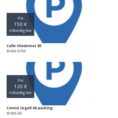
Fra
150 €
månedlig leie
Calle Viladomat 85
BHMI 8799
Fra
120 €
månedlig leie
Comte Urgell 66 parking
BHMI-66