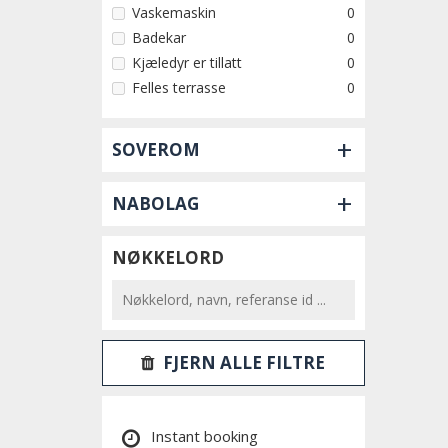
Vaskemaskin
0
Badekar
0
Kjæledyr er tillatt
0
Felles terrasse
0
+
SOVEROM
+
NABOLAG
NØKKELORD
FJERN ALLE FILTRE
Instant booking