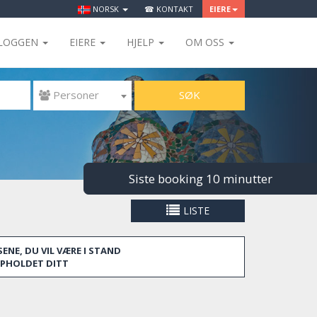
NORSK
☎ KONTAKT
EIERE
LOGGEN
EIERE
HJELP
OM OSS
SØK
 Personer
Siste booking 10 minutter
LISTE
ENE, DU VIL VÆRE I STAND
OPPHOLDET DITT