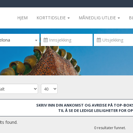
HJEM
KORTTIDSLEIE
MÅNEDLIG UTLEIE
B
elona
SKRIV INN DIN ANKOMST OG AVREISE PÅ TOP-BOKS
TIL Å SE DE LEDIGE LEILIGHETER FOR 
ts found.
0 resultater funnet.