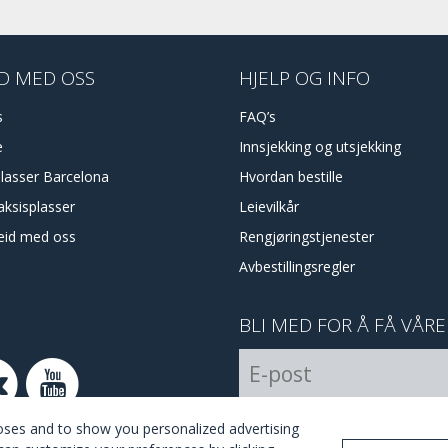
D MED OSS
HJELP OG INFO
s
FAQ’s
e
Innsjekking og utsjekking
plasser Barcelona
Hvordan bestille
aksisplasser
Leievilkår
id med oss
Rengjøringstjenester
Avbestillingsregler
BLI MED FOR Å FÅ VÅR
I Agree with the
terms and 
poses and to show you personalized advertising