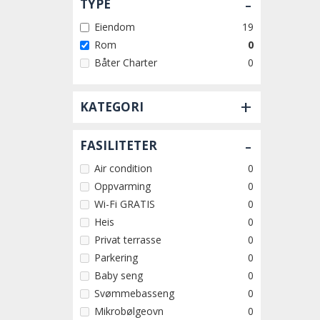
-
TYPE
Eiendom
19
Rom
0
Båter Charter
0
+
KATEGORI
-
FASILITETER
Air condition
0
Oppvarming
0
Wi-Fi GRATIS
0
Heis
0
Privat terrasse
0
Parkering
0
Baby seng
0
Svømmebasseng
0
Mikrobølgeovn
0