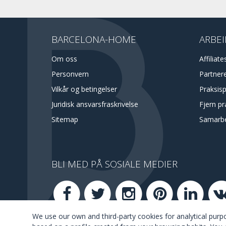
BARCELONA-HOME
ARBEI
Om oss
Affiliate
Personvern
Partner
Vilkår og betingelser
Praksis
Juridisk ansvarsfraskrivelse
Fjern pr
Sitemap
Samarbe
BLI MED PÅ SOSIALE MEDIER
We use our own and third-party cookies for analytical pur