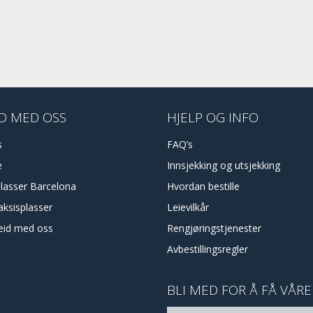
D MED OSS
HJELP OG INFO
s
FAQ’s
e
Innsjekking og utsjekking
plasser Barcelona
Hvordan bestille
aksisplasser
Leievilkår
id med oss
Rengjøringstjenester
Avbestillingsregler
BLI MED FOR Å FÅ VÅR