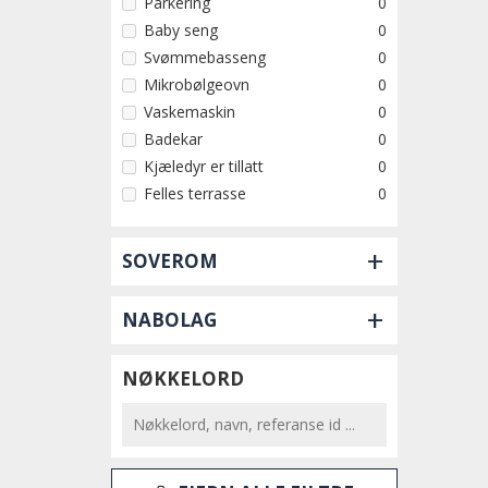
Parkering
0
Baby seng
0
Svømmebasseng
0
Mikrobølgeovn
0
Vaskemaskin
0
Badekar
0
Kjæledyr er tillatt
0
Felles terrasse
0
+
SOVEROM
+
NABOLAG
NØKKELORD