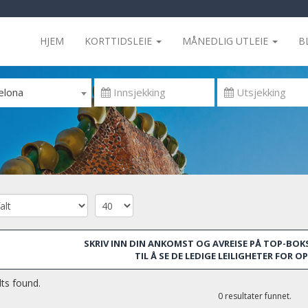
HJEM
KORTTIDSLEIE
MÅNEDLIG UTLEIE
B
elona
SKRIV INN DIN ANKOMST OG AVREISE PÅ TOP-BOKS
TIL Å SE DE LEDIGE LEILIGHETER FOR 
ts found.
0 resultater funnet.