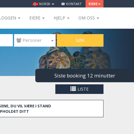
NORSK
☎ KONTAKT
EIERE
LOGGEN
EIERE
HJELP
OM OSS
SØK
 Personer
Siste booking 12 minutter
LISTE
ENE, DU VIL VÆRE I STAND
OPPHOLDET DITT