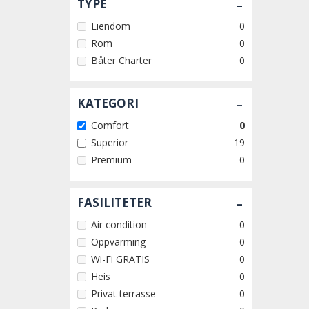
-
TYPE
Eiendom
0
Rom
0
Båter Charter
0
-
KATEGORI
Comfort
0
Superior
19
Premium
0
-
FASILITETER
Air condition
0
Oppvarming
0
Wi-Fi GRATIS
0
Heis
0
Privat terrasse
0