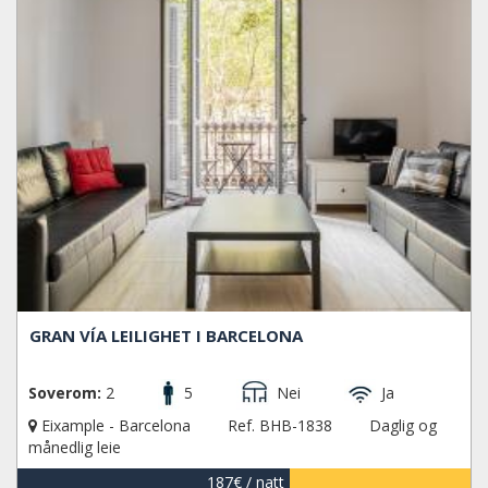
GRAN VÍA LEILIGHET I BARCELONA
Soverom:
2
5
Nei
Ja
Eixample - Barcelona
Ref. BHB-1838
Daglig og
månedlig leie
187€
/ natt