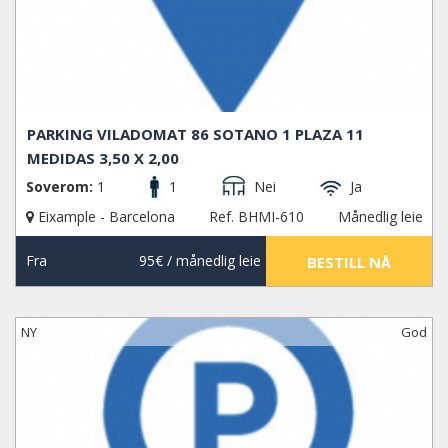
PARKING VILADOMAT 86 SOTANO 1 PLAZA 11
MEDIDAS 3,50 X 2,00
Soverom:
1
1
Nei
Ja
Eixample - Barcelona
Ref. BHMI-610
Månedlig leie
Fra
95€
/ månedlig leie
BESTILL NÅ
NY
God