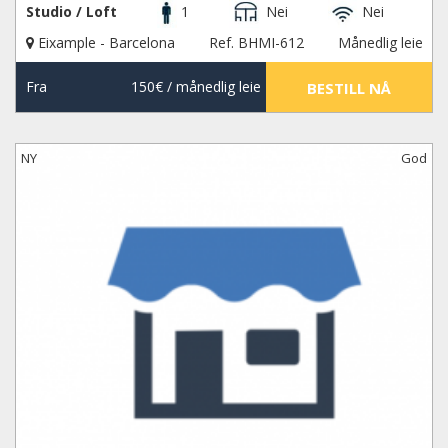
Studio / Loft
1
Nei
Nei
Eixample - Barcelona
Ref. BHMI-612
Månedlig leie
Fra
150€
/ månedlig leie
BESTILL NÅ
NY
God