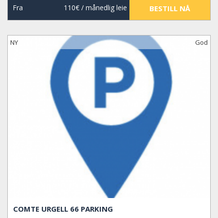
Fra
110€
/ månedlig leie
BESTILL NÅ
NY
God
COMTE URGELL 66 PARKING