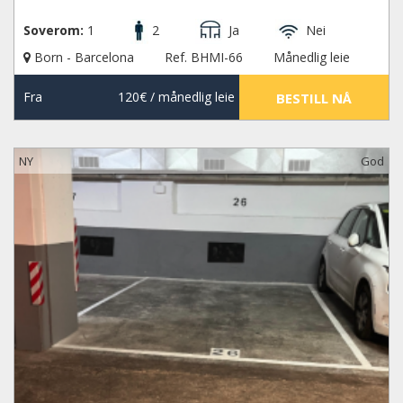
Soverom:
1
2
Ja
Nei
Born - Barcelona
Ref. BHMI-66
Månedlig leie
Fra
120€
/ månedlig leie
BESTILL NÅ
NY
God