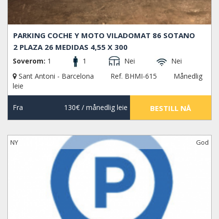
PARKING COCHE Y MOTO VILADOMAT 86 SOTANO
2 PLAZA 26 MEDIDAS 4,55 X 300
Soverom:
1
1
Nei
Nei
Sant Antoni - Barcelona
Ref. BHMI-615
Månedlig
leie
Fra
130€
/ månedlig leie
BESTILL NÅ
NY
God