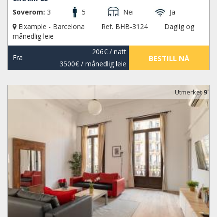
Soverom:
3
5
Nei
Ja
Eixample - Barcelona
Ref. BHB-3124
Daglig og
månedlig leie
206€
/ natt
Fra
BESTILL NÅ
3500€
/ månedlig leie
Utmerket
9