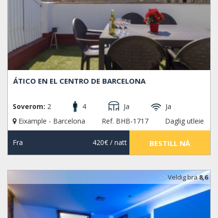
ÁTICO EN EL CENTRO DE BARCELONA
Soverom:
2
4
Ja
Ja
Eixample - Barcelona
Ref. BHB-1717
Daglig utleie
Fra
420€
/ natt
BESTILL NÅ
Veldig bra
8,6