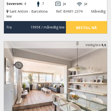
Soverom:
4
7
Ja
Ja
Sant Antoni - Barcelona
Ref. BHM1-2374
Månedlig
leie
Fra
1995€
/ månedlig leie
BESTILL NÅ
Veldig bra
8,6