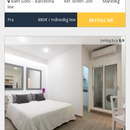
Barri Gotic - Barcelona
Ref. BHM1-200
Månedlig
leie
Fra
880€
/ månedlig leie
BESTILL NÅ
Veldig bra
8,9