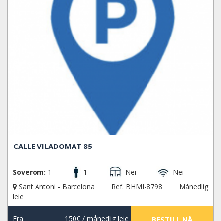
CALLE VILADOMAT 85
Soverom:
1
1
Nei
Nei
Sant Antoni - Barcelona
Ref. BHMI-8798
Månedlig
leie
Fra
150€
/ månedlig leie
BESTILL NÅ