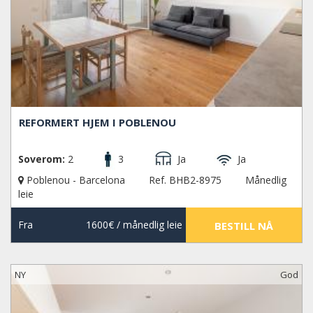
REFORMERT HJEM I POBLENOU
Soverom:
2
3
Ja
Ja
Poblenou - Barcelona
Ref. BHB2-8975
Månedlig
leie
Fra
1600€
/ månedlig leie
BESTILL NÅ
NY
God