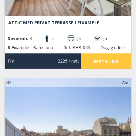
ATTIC MED PRIVAT TERRASSE I EIXAMPLE
Soverom:
3
5
Ja
Ja
Eixample - Barcelona
Ref. BHB-045
Daglig utleie
Fra
222€
/ natt
BESTILL NÅ
NY
God