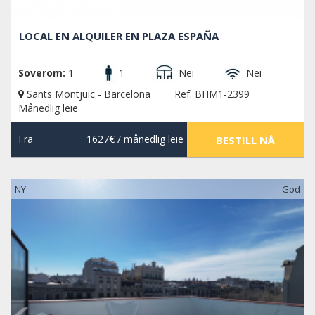
LOCAL EN ALQUILER EN PLAZA ESPAÑA
Soverom:
1
1
Nei
Nei
Sants Montjuic - Barcelona
Ref. BHM1-2399
Månedlig leie
Fra
1627€
/ månedlig leie
BESTILL NÅ
NY
God