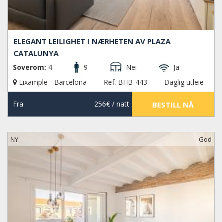
ELEGANT LEILIGHET I NÆRHETEN AV PLAZA
CATALUNYA
Soverom:
4
9
Nei
Ja
Eixample - Barcelona
Ref. BHB-443
Daglig utleie
Fra
256€
/ natt
BESTILL NÅ
NY
God