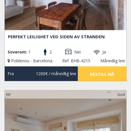
PERFEKT LEILIGHET VED SIDEN AV STRANDEN
Soverom:
1
2
Nei
Ja
Poblenou - Barcelona
Ref. BHB-4215
Månedlig leie
Fra
1200€
/ månedlig leie
BESTILL NÅ
NY
God