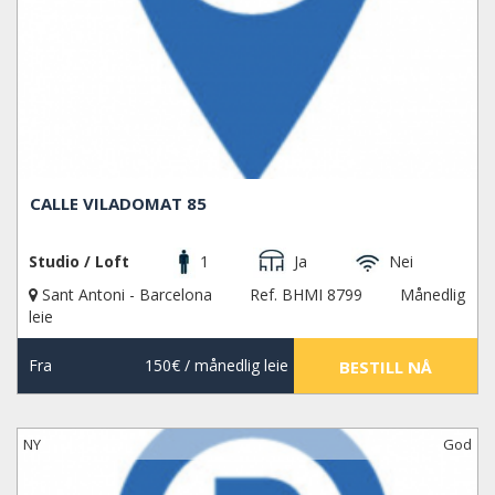
CALLE VILADOMAT 85
Studio / Loft
1
Ja
Nei
Sant Antoni - Barcelona
Ref. BHMI 8799
Månedlig
leie
Fra
150€
/ månedlig leie
BESTILL NÅ
NY
God