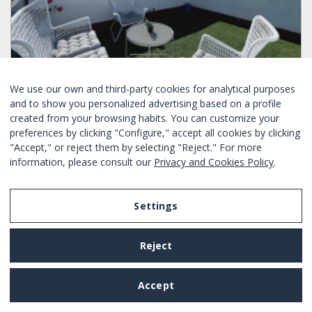
TILBUD KUN I DAG
We use our own and third-party cookies for analytical purposes
and to show you personalized advertising based on a profile
ÁTICO EN EL CENTRO DE BARCELONA
created from your browsing habits. You can customize your
preferences by clicking "Configure," accept all cookies by clicking
"Accept," or reject them by selecting "Reject." For more
Soverom:
2
4
Ja
Ja
information, please consult our
Privacy and Cookies Policy
.
Eixample - Barcelona
Ref. BHB-1939
Daglig utleie
Fra
223€
/ natt
BESTILL NÅ
Settings
25 resultater funnet.
Reject
BARCELONA-HOME
Accept
Om oss