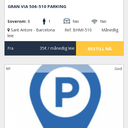
GRAN VIA 506-510 PARKING
Soverom:
8
1
Nei
Nei
Sant Antoni - Barcelona
Ref. BHMI-510
Månedlig
leie
Fra
35€
/ månedlig leie
BESTILL NÅ
NY
God