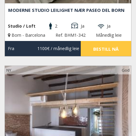
MODERNE STUDIO LEILIGHET NÆR PASEO DEL BORN
Studio / Loft
2
Ja
Ja
Born - Barcelona
Ref. BHM1-342
Månedlig leie
Fra
1100€
/ månedlig leie
BESTILL NÅ
NY
God