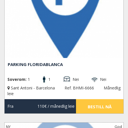
PARKING FLORIDABLANCA
Soverom:
1
1
Nei
Nei
Sant Antoni - Barcelona
Ref. BHMI-6666
Månedlig
leie
Fra
110€
/ månedlig leie
BESTILL NÅ
NY
God