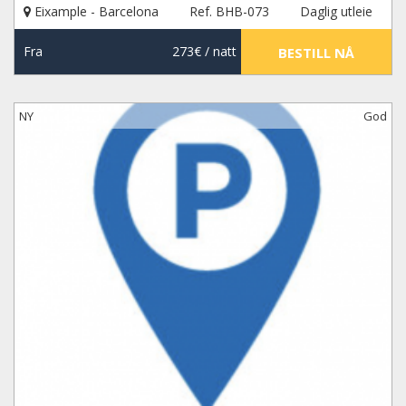
Eixample - Barcelona
Ref. BHB-073
Daglig utleie
Fra
273€
/ natt
BESTILL NÅ
NY
God