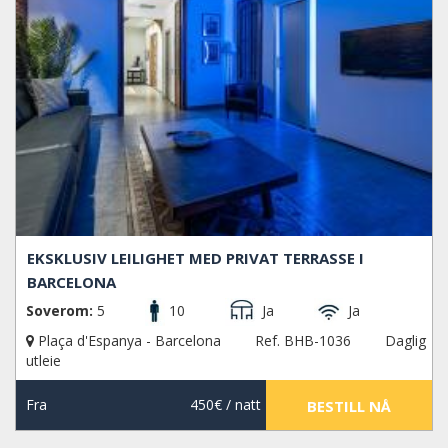
EKSKLUSIV LEILIGHET MED PRIVAT TERRASSE I
BARCELONA
Soverom:
5
10
Ja
Ja
Plaça d'Espanya - Barcelona
Ref. BHB-1036
Daglig
utleie
Fra
450€
/ natt
BESTILL NÅ