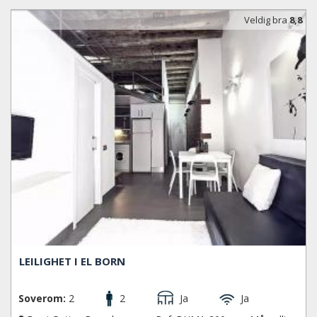
Veldig bra
8,8
LEILIGHET I EL BORN
Soverom:
2
2
Ja
Ja