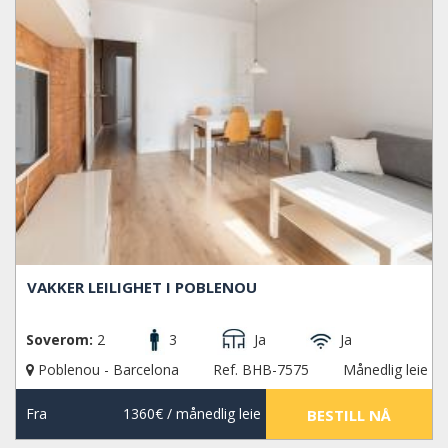
VAKKER LEILIGHET I POBLENOU
Soverom:
2
3
Ja
Ja
Poblenou - Barcelona
Ref. BHB-7575
Månedlig leie
Fra
1360€
/ månedlig leie
BESTILL NÅ