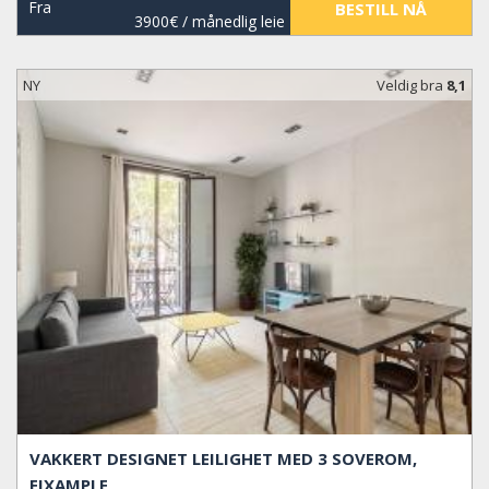
Fra
BESTILL NÅ
3900€
/ månedlig leie
NY
Veldig bra
8,1
VAKKERT DESIGNET LEILIGHET MED 3 SOVEROM,
EIXAMPLE