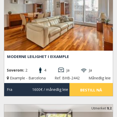
MODERNE LEILIGHET I EIXAMPLE
Soverom:
2
4
Ja
Ja
Eixample - Barcelona
Ref. BHB-2442
Månedlig leie
Fra
1600€
/ månedlig leie
BESTILL NÅ
Utmerket
9,2