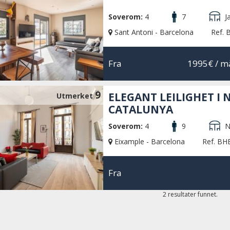
Soverom:
4
7
J
Sant Antoni - Barcelona
Ref.
Fra
1995€
/ må
9
ELEGANT LEILIGHET I
Utmerket
CATALUNYA
Soverom:
4
9
N
Eixample - Barcelona
Ref. BH
Fra
2 resultater funnet.