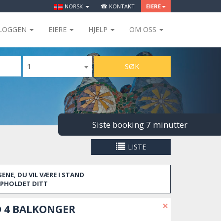
NORSK
☎ KONTAKT
EIERE
LOGGEN
EIERE
HJELP
OM OSS
SØK
1
Siste booking 7 minutter
LISTE
ENE, DU VIL VÆRE I STAND
OPPHOLDET DITT
×
D 4 BALKONGER