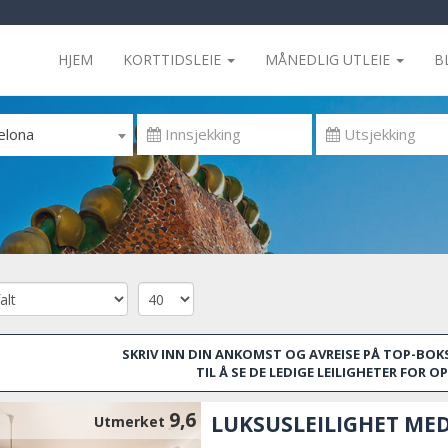
HJEM
KORTTIDSLEIE
MÅNEDLIG UTLEIE
B
elona
SKRIV INN DIN ANKOMST OG AVREISE PÅ TOP-BOKS
TIL Å SE DE LEDIGE LEILIGHETER FOR 
9,6
LUKSUSLEILIGHET ME
Utmerket