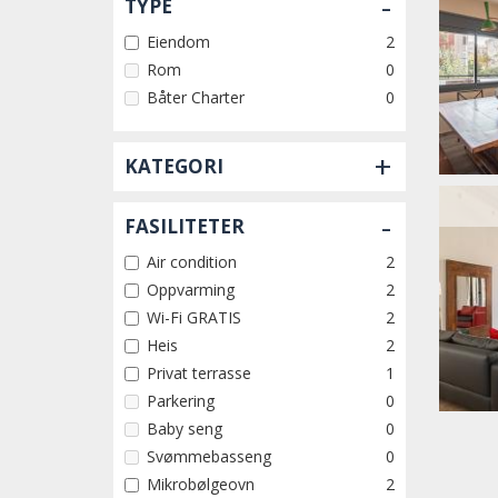
-
TYPE
Eiendom
2
Rom
0
Båter Charter
0
+
KATEGORI
-
FASILITETER
Air condition
2
Oppvarming
2
Wi-Fi GRATIS
2
Heis
2
Privat terrasse
1
Parkering
0
Baby seng
0
Svømmebasseng
0
Mikrobølgeovn
2