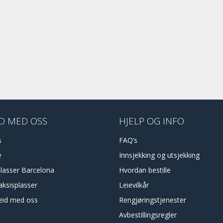
D MED OSS
HJELP OG INFO
s
FAQ’s
e
Innsjekking og utsjekking
plasser Barcelona
Hvordan bestille
aksisplasser
Leievilkår
id med oss
Rengjøringstjenester
Avbestillingsregler