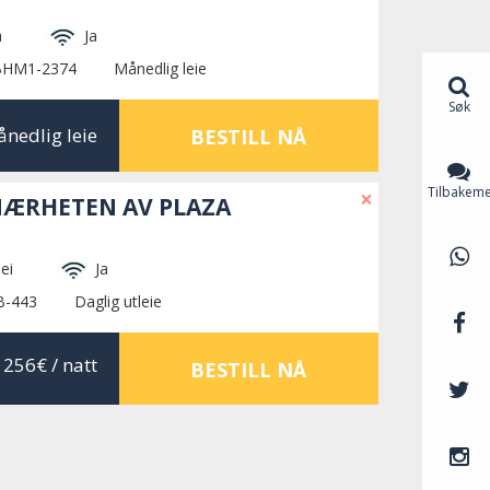
a
Ja
 BHM1-2374
Månedlig leie
Søk
nedlig leie
BESTILL NÅ
Tilbakeme
×
 NÆRHETEN AV PLAZA
ei
Ja
B-443
Daglig utleie
256€
/ natt
BESTILL NÅ