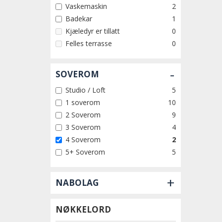
Vaskemaskin
2
Badekar
1
Kjæledyr er tillatt
0
Felles terrasse
0
-
SOVEROM
Studio / Loft
5
1 soverom
10
2 Soverom
9
3 Soverom
4
4 Soverom
2
5+ Soverom
5
+
NABOLAG
NØKKELORD