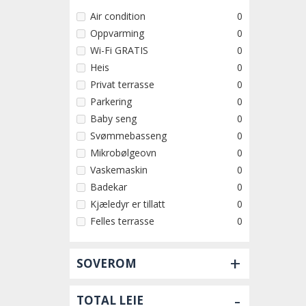
Air condition
0
Oppvarming
0
Wi-Fi GRATIS
0
Heis
0
Privat terrasse
0
Parkering
0
Baby seng
0
Svømmebasseng
0
Mikrobølgeovn
0
Vaskemaskin
0
Badekar
0
Kjæledyr er tillatt
0
Felles terrasse
0
+
SOVEROM
-
TOTAL LEIE