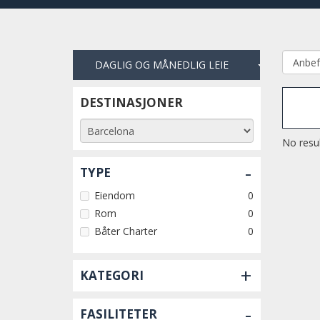
DAGLIG OG MÅNEDLIG LEIE
DESTINASJONER
No resul
-
TYPE
Eiendom
0
Rom
0
Båter Charter
0
+
KATEGORI
-
FASILITETER