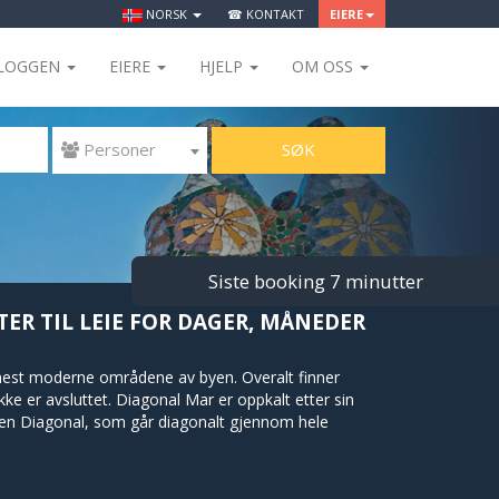
NORSK
☎ KONTAKT
EIERE
LOGGEN
EIERE
HJELP
OM OSS
SØK
 Personer
Siste booking 7 minutter
TER TIL LEIE FOR DAGER, MÅNEDER
 mest moderne områdene av byen. Overalt finner
ke er avsluttet. Diagonal Mar er oppkalt etter sin
ten Diagonal, som går diagonalt gjennom hele
 og mest populære kjøpesenteret her - Diagonal Mar