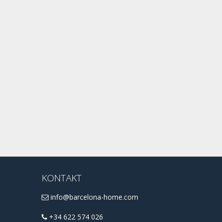
KONTAKT
info@barcelona-home.com
+34 622 574 026