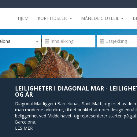
HJEM
KORTTIDSLEIE
MÅNEDLIG UTLEIE
B
elona
LEILIGHETER I DIAGONAL MAR - LEILIGHE
OG ÅR
Diagonal Mar ligger i Barcelonas, Sant Martí, og er et av de
man moderne arkitektur, til det punktet at noen design ennå ik
beliggenhet ved Middelhavet, og representerer starten på ga
Barcelona.
LES MER
Siden området er nytt, vil du finne en av Barcelonas største