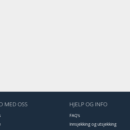
D MED OSS
HJELP OG INFO
s
FAQ’s
e
Innsjekking og utsjekking