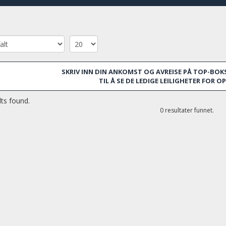
Centre Comercial. Det tar seg lett ved siden av Barcelona se
ett nivå og ta metroen inn til sentrum. Det går også mange bus
Barcelona. Om du ønsker en roligere atmofære, kan du spas
av de mange strendene i Barcelona.
SKRIV INN DIN ANKOMST OG AVREISE PÅ TOP-BOKS
TIL Å SE DE LEDIGE LEILIGHETER FOR 
ts found.
0 resultater funnet.