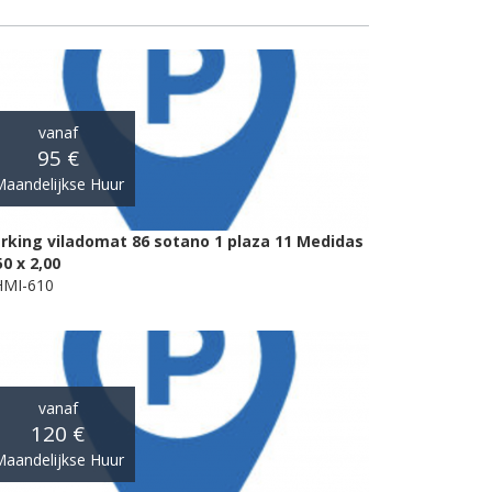
vanaf
95 €
aandelijkse Huur
rking viladomat 86 sotano 1 plaza 11 Medidas
50 x 2,00
MI-610
vanaf
120 €
aandelijkse Huur