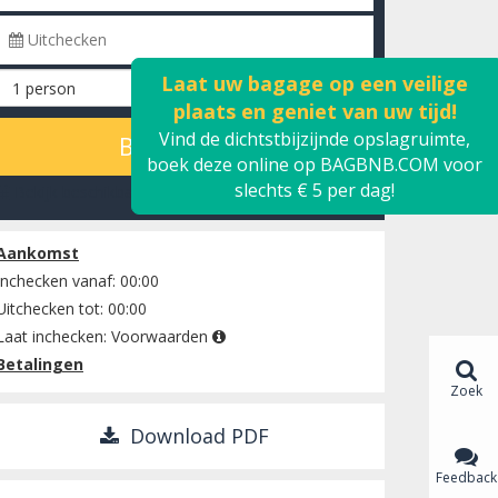
Laat uw bagage op een veilige
plaats en geniet van uw tijd!
Vind de dichtstbijzijnde opslagruimte,
BEREKENEN
boek deze online op BAGBNB.COM voor
slechts € 5 per dag!
Bekijk beschikbaarheid
Aankomst
Inchecken vanaf: 00:00
Uitchecken tot: 00:00
Laat inchecken:
Voorwaarden
Betalingen
Zoek
Download PDF
Feedback