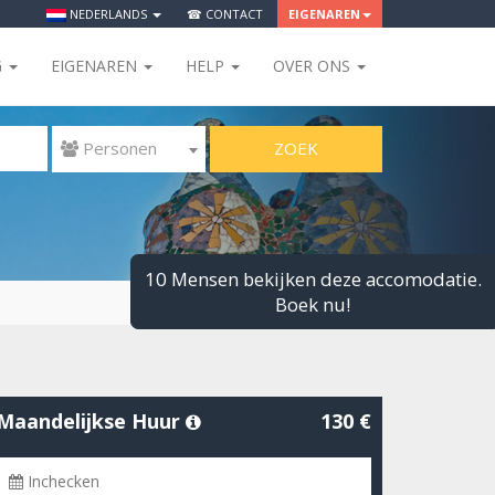
NEDERLANDS
☎ CONTACT
EIGENAREN
G
EIGENAREN
HELP
OVER ONS
ZOEK
 Personen
10 Mensen bekijken deze accomodatie.
Boek nu!
Maandelijkse Huur
130 €