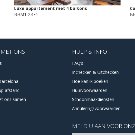
Luxe appartement met 4 balkons
Co
BHM1-2374
BH
 MET ONS
HULP & INFO
es
FAQ’s
s
Inchecken & Uitchecken
Barcelona
Hoe kan ik boeken
op afstand
Huurvoorwaarden
et ons samen
Schoonmaakdiensten
Annuleringsvoorwaarden
MELD U AAN VOOR ONZ