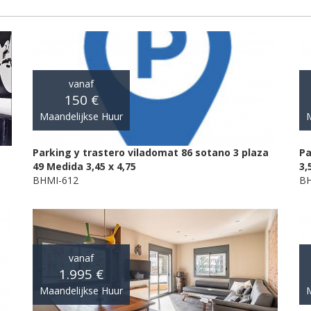
vanaf
150 €
Maandelijkse Huur
M
Parking y trastero viladomat 86 sotano 3 plaza
Pa
49 Medida 3,45 x 4,75
3,
BHMI-612
BH
vanaf
1.995 €
Maandelijkse Huur
M