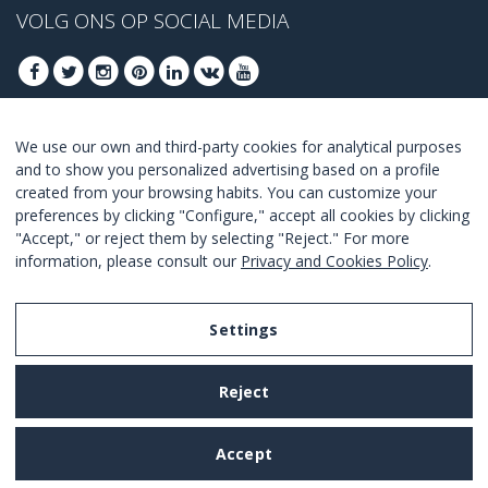
VOLG ONS OP SOCIAL MEDIA
We use our own and third-party cookies for analytical purposes
MELD U AAN VOOR ONZE BESTE DEALS
and to show you personalized advertising based on a profile
created from your browsing habits. You can customize your
AANMELDEN
preferences by clicking "Configure," accept all cookies by clicking
"Accept," or reject them by selecting "Reject." For more
Ik ga akkoord met de
voorwaarden en condities
.
information, please consult our
Privacy and Cookies Policy
.
Settings
Legal Notice
Reject
Privacy and Cookies Policy
Terms and Conditions of Use
Accept
Settings