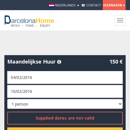
NEDERLANDS
☎ CONTACT
EIGENAREN
Togg
navig
Maandelijkse Huur
150 €
Supplied dates are not valid