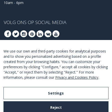
10am - 6pm
VOLG ONS OP SOCIAL MEDIA
We use our own and third-party cookies for analytical purposes
MELD U AAN VOOR ONZE BESTE DEALS
and to show you personalized advertising based on a profile
created from your browsing habits. You can customize your
AANMELDEN
preferences by clicking "Configure," accept all cookies by clicking
"Accept," or reject them by selecting "Reject." For more
Ik ga akkoord met de
voorwaarden en condities
.
information, please consult our
Privacy and Cookies Policy
.
Settings
Legal Notice
Reject
Privacy and Cookies Policy