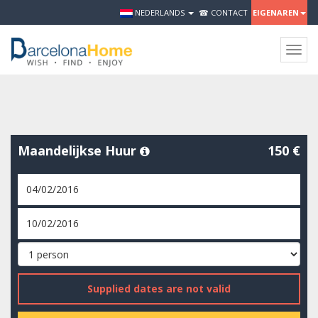
NEDERLANDS
☎ CONTACT
EIGENAREN
Togg
navig
Maandelijkse Huur
150 €
Supplied dates are not valid