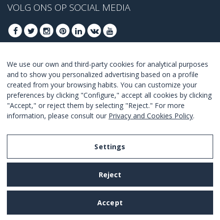
VOLG ONS OP SOCIAL MEDIA
We use our own and third-party cookies for analytical purposes
MELD U AAN VOOR ONZE BESTE DEALS
and to show you personalized advertising based on a profile
created from your browsing habits. You can customize your
AANMELDEN
preferences by clicking "Configure," accept all cookies by clicking
"Accept," or reject them by selecting "Reject." For more
Ik ga akkoord met de
voorwaarden en condities
.
information, please consult our
Privacy and Cookies Policy
.
Settings
Legal Notice
Reject
Privacy and Cookies Policy
Terms and Conditions of Use
Accept
Settings