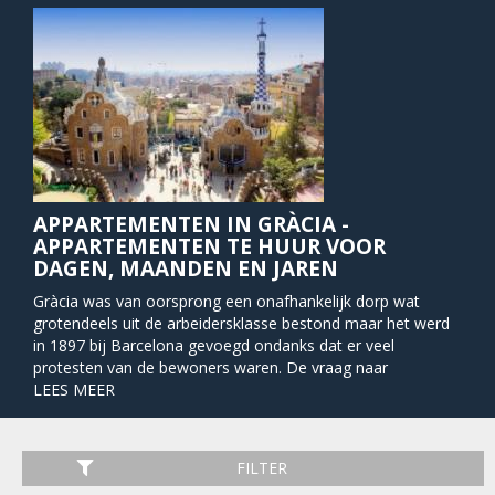
APPARTEMENTEN IN GRÀCIA -
APPARTEMENTEN TE HUUR VOOR
DAGEN, MAANDEN EN JAREN
Gràcia was van oorsprong een onafhankelijk dorp wat
grotendeels uit de arbeidersklasse bestond maar het werd
in 1897 bij Barcelona gevoegd ondanks dat er veel
protesten van de bewoners waren. De vraag naar
onafhankelijkheid van Gràcia is zelfs vandaag nog te horen,
LEES MEER
maar natuurlijk wel in mindere mate. De buurt heeft een
sterke politieke achtergrond en dit is te merken aan de
straatnamen en dit is terug te zien in namen zoals Mercat
FILTER
de Llibertat en Plaça de la Revolució.