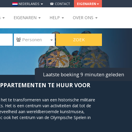
NEDERLANDS
☎ CONTACT
EIGENAREN
G
EIGENAREN
HELP
OVER ONS
ZOEK
 Personen
Laatste boeking 9 minuten geleden
APPARTEMENTEN TE HUUR VOOR
het te transformeren van een historische militaire
s. Het is een centrum van activiteiten dat tot de
oeveelheid aan wereldberoemde kunstmusea,
uic ook het centrum van de Olympische Spelen in
n zoals zwemmen, hardlopen, fietsen, klimmen en