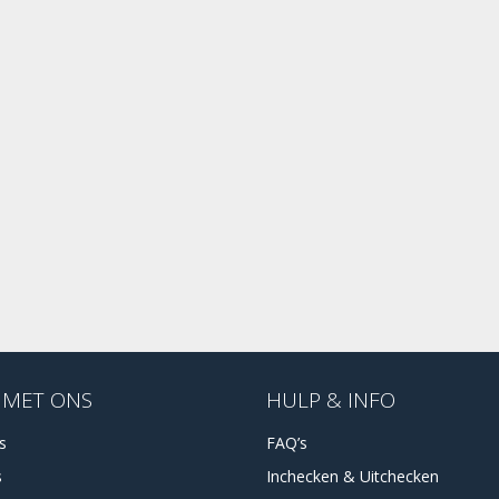
 MET ONS
HULP & INFO
es
FAQ’s
s
Inchecken & Uitchecken