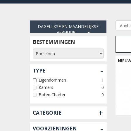
DAGELIJKSE EN MAANDELIJKSE
VERHUUR
BESTEMMINGEN
NIEU
-
TYPE
Eigendommen
1
Kamers
0
Boten Charter
0
+
CATEGORIE
-
VOORZIENINGEN