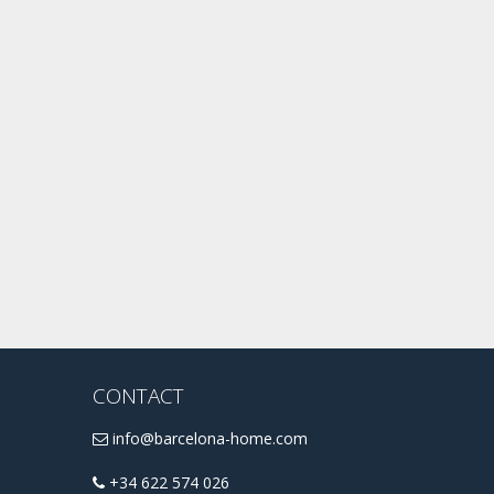
CONTACT
info@barcelona-home.com
+34 622 574 026