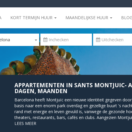
A
KORT TERMIJN HUUR
MAANDELIJKSE HUUR
BLO
elona
APPARTEMENTEN IN SANTS MONTJUIC- 
DAGEN, MAANDEN
Barcelona heeft Montjuïc een nieuwe identiteit gegeven door 
basis naar een enorm park overdag en gezellige buurt 's nacht
rand met energie en leven gevuld is, vanwege de gezonde h
theaters, restaurants, bars, cafés en clubs. Aangezien Montj
1992 was, zijn er vele grote faciliteiten voor talrijke sporte
LEES MEER
tennis gevestigd.