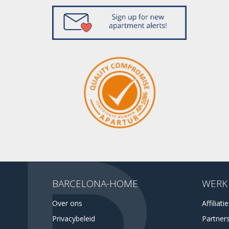
BARCELONA-HOME
WERK
Over ons
Affiliati
Privacybeleid
Partner