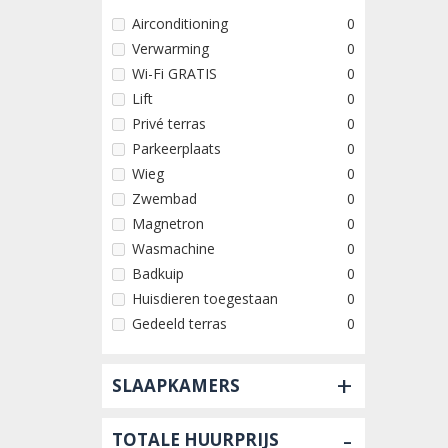
Airconditioning
0
Verwarming
0
Wi-Fi GRATIS
0
Lift
0
Privé terras
0
Parkeerplaats
0
Wieg
0
Zwembad
0
Magnetron
0
Wasmachine
0
Badkuip
0
Huisdieren toegestaan
0
Gedeeld terras
0
+
SLAAPKAMERS
-
TOTALE HUURPRIJS