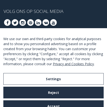
VOLG ONS OP SOCIAL MEDIA
We use our own and third-party cookies for analytical purposes
MELD U AAN VOOR ONZE BESTE DEALS
and to show you personalized advertising based on a profile
created from your browsing habits. You can customize your
AANMELDEN
preferences by clicking "Configure," accept all cookies by clicking
"Accept," or reject them by selecting "Reject." For more
Ik ga akkoord met de
voorwaarden en condities
.
information, please consult our
Privacy and Cookies Policy
.
Settings
Legal Notice
Reject
Privacy and Cookies Policy
Terms and Conditions of Use
Accept