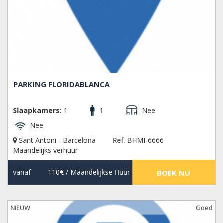
PARKING FLORIDABLANCA
Slaapkamers:
1
1
Nee
Nee
Sant Antoni - Barcelona
Ref. BHMI-6666
Maandelijks verhuur
vanaf
110€
/ Maandelijkse Huur
BOEK NU
NIEUW
Goed