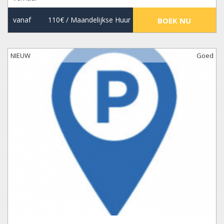
vanaf
110€
/ Maandelijkse Huur
BOEK NU
NIEUW
Goed