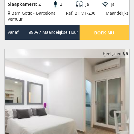
Slaapkamers:
2
2
Ja
Ja
Barri Gotic - Barcelona
Ref. BHM1-200
Maandelijks
verhuur
vanaf
880€
/ Maandelijkse Huur
BOEK NU
Heel goed
8,9