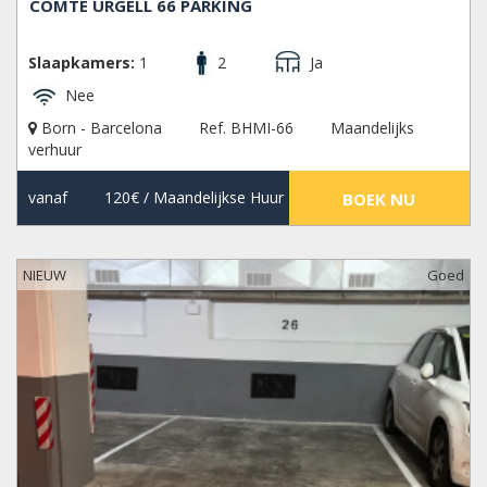
COMTE URGELL 66 PARKING
Slaapkamers:
1
2
Ja
Nee
Born - Barcelona
Ref. BHMI-66
Maandelijks
verhuur
vanaf
120€
/ Maandelijkse Huur
BOEK NU
NIEUW
Goed