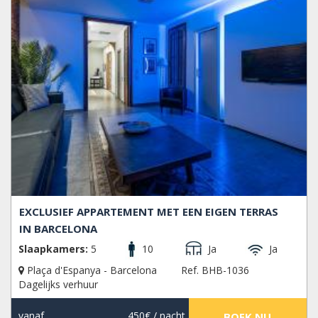
EXCLUSIEF APPARTEMENT MET EEN EIGEN TERRAS
IN BARCELONA
Slaapkamers:
5
10
Ja
Ja
Plaça d'Espanya - Barcelona
Ref. BHB-1036
Dagelijks verhuur
vanaf
450€
/ nacht
BOEK NU