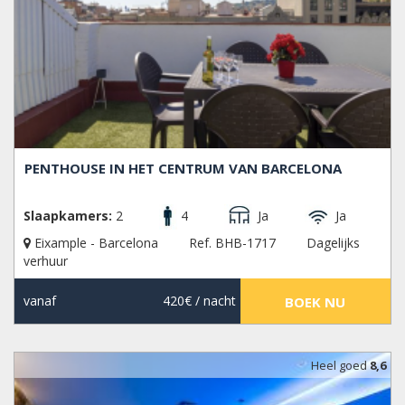
PENTHOUSE IN HET CENTRUM VAN BARCELONA
Slaapkamers:
2
4
Ja
Ja
Eixample - Barcelona
Ref. BHB-1717
Dagelijks
verhuur
vanaf
420€
/ nacht
BOEK NU
Heel goed
8,6