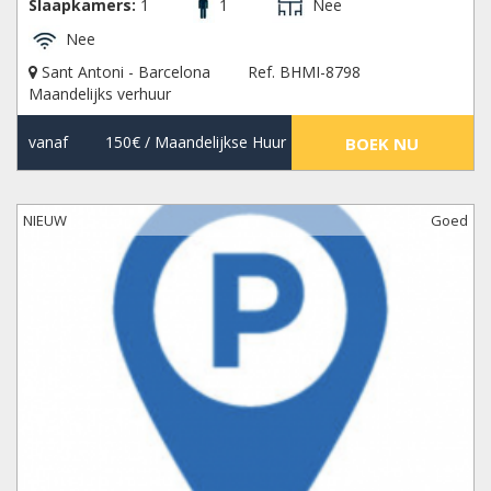
Slaapkamers:
1
1
Nee
Nee
Sant Antoni - Barcelona
Ref. BHMI-8798
Maandelijks verhuur
vanaf
150€
/ Maandelijkse Huur
BOEK NU
NIEUW
Goed