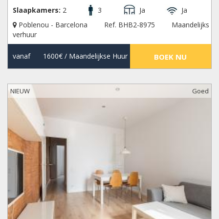
Slaapkamers:
2
3
Ja
Ja
Poblenou - Barcelona
Ref. BHB2-8975
Maandelijks
verhuur
vanaf
1600€
/ Maandelijkse Huur
BOEK NU
NIEUW
Goed