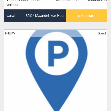
verhuur
vanaf
35€
/ Maandelijkse Huur
BOEK NU
NIEUW
Goed