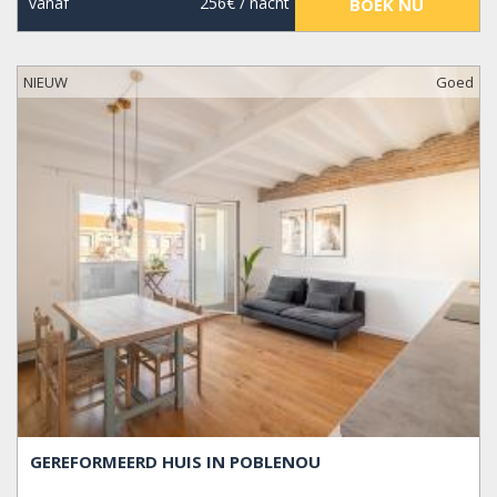
vanaf
256€
/ nacht
BOEK NU
NIEUW
Goed
GEREFORMEERD HUIS IN POBLENOU