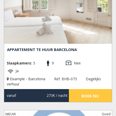
APPARTEMENT TE HUUR BARCELONA
Slaapkamers:
5
9
Nee
Ja
Eixample - Barcelona
Ref. BHB-073
Dagelijks
verhuur
vanaf
273€
/ nacht
BOEK NU
NIEUW
Goed