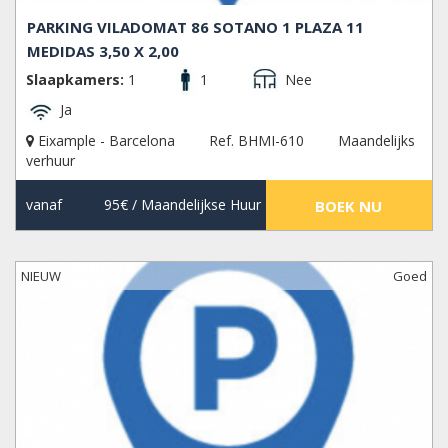
PARKING VILADOMAT 86 SOTANO 1 PLAZA 11
MEDIDAS 3,50 X 2,00
Slaapkamers:
1
1
Nee
Ja
Eixample - Barcelona
Ref. BHMI-610
Maandelijks
verhuur
vanaf
95€
/ Maandelijkse Huur
BOEK NU
NIEUW
Goed