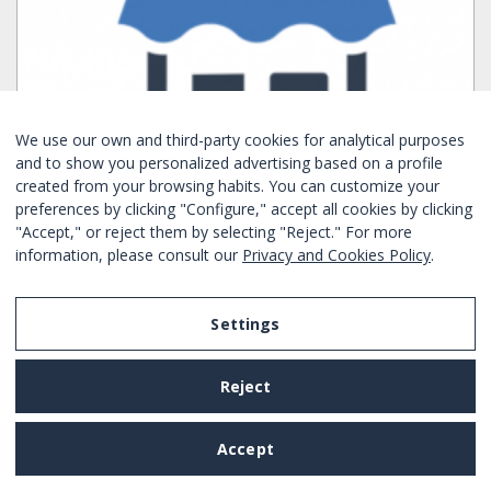
We use our own and third-party cookies for analytical purposes
and to show you personalized advertising based on a profile
created from your browsing habits. You can customize your
preferences by clicking "Configure," accept all cookies by clicking
"Accept," or reject them by selecting "Reject." For more
information, please consult our
Privacy and Cookies Policy
.
LOCAL EN ALQUILER EN PLAZA ESPAÑA
Slaapkamers:
1
1
Nee
Settings
Nee
Sants Montjuic - Barcelona
Ref. BHM1-2399
Reject
Maandelijks verhuur
Accept
vanaf
1627€
/ Maandelijkse Huur
BOEK NU