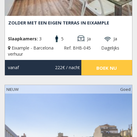
ZOLDER MET EEN EIGEN TERRAS IN EIXAMPLE
Slaapkamers:
3
5
Ja
Ja
Eixample - Barcelona
Ref. BHB-045
Dagelijks
verhuur
vanaf
222€
/ nacht
BOEK NU
NIEUW
Goed