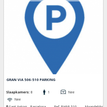
GRAN VIA 506-510 PARKING
Slaapkamers:
8
1
Nee
Nee
Sant Antoni - Barcelona
Ref. BHMI-510
Maandelijks