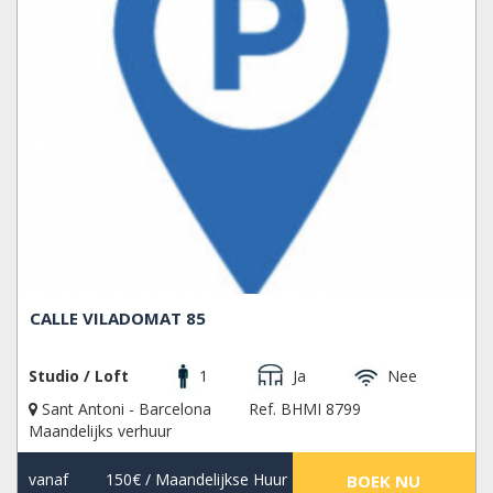
CALLE VILADOMAT 85
Studio / Loft
1
Ja
Nee
Sant Antoni - Barcelona
Ref. BHMI 8799
Maandelijks verhuur
vanaf
150€
/ Maandelijkse Huur
BOEK NU