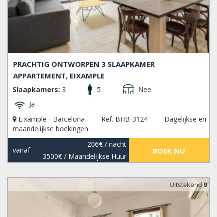
PRACHTIG ONTWORPEN 3 SLAAPKAMER
APPARTEMENT, EIXAMPLE
Slaapkamers:
3
5
Nee
Ja
Eixample - Barcelona
Ref. BHB-3124
Dagelijkse en
maandelijkse boekingen
206€
/ nacht
vanaf
BOEK NU
3500€
/ Maandelijkse Huur
Uitstekend
9