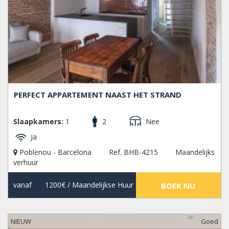
PERFECT APPARTEMENT NAAST HET STRAND
Slaapkamers:
1
2
Nee
Ja
Poblenou - Barcelona
Ref. BHB-4215
Maandelijks
verhuur
vanaf
1200€
/ Maandelijkse Huur
BOEK NU
NIEUW
Goed