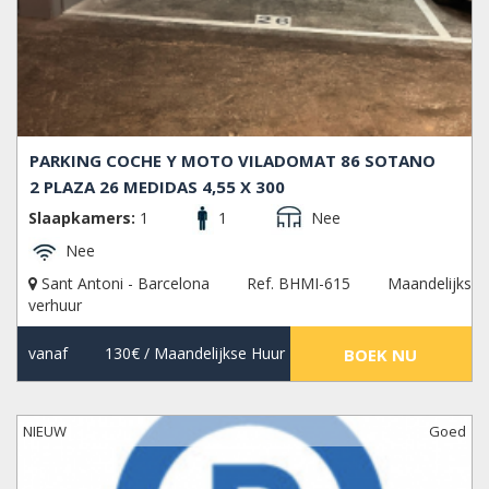
PARKING COCHE Y MOTO VILADOMAT 86 SOTANO
2 PLAZA 26 MEDIDAS 4,55 X 300
Slaapkamers:
1
1
Nee
Nee
Sant Antoni - Barcelona
Ref. BHMI-615
Maandelijks
verhuur
vanaf
130€
/ Maandelijkse Huur
BOEK NU
NIEUW
Goed