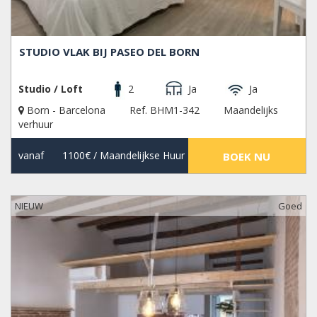
STUDIO VLAK BIJ PASEO DEL BORN
Studio / Loft
2
Ja
Ja
Born - Barcelona
Ref. BHM1-342
Maandelijks
verhuur
vanaf
1100€
/ Maandelijkse Huur
BOEK NU
NIEUW
Goed