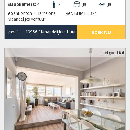
Slaapkamers:
4
7
Ja
Ja
Sant Antoni - Barcelona
Ref. BHM1-2374
Maandelijks verhuur
vanaf
1995€
/ Maandelijkse Huur
BOEK NU
Heel goed
8,6