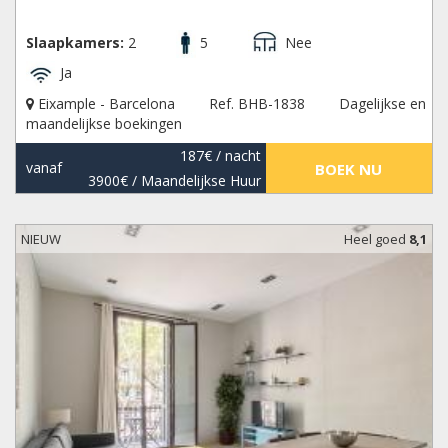
Slaapkamers:
2
5
Nee
Ja
Eixample - Barcelona
Ref. BHB-1838
Dagelijkse en
maandelijkse boekingen
187€
/ nacht
vanaf
BOEK NU
3900€
/ Maandelijkse Huur
NIEUW
Heel goed
8,1