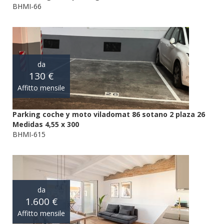
BHMI-66
da
130 €
Affitto mensile
Parking coche y moto viladomat 86 sotano 2 plaza 26
Medidas 4,55 x 300
BHMI-615
da
1.600 €
Affitto mensile