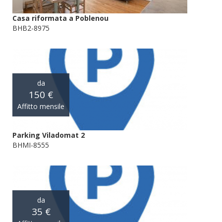
Casa riformata a Poblenou
BHB2-8975
da
150 €
Affitto mensile
Parking Viladomat 2
BHMI-8555
da
35 €