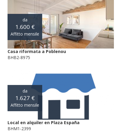
da
1.600 €
Affitto mensile
Casa riformata a Poblenou
BHB2-8975
da
1.627 €
Affitto mensile
Local en alquiler en Plaza España
BHM1-2399