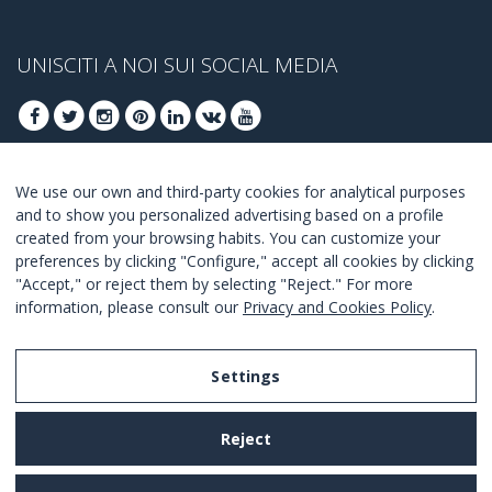
UNISCITI A NOI SUI SOCIAL MEDIA
We use our own and third-party cookies for analytical purposes
ISCRIVITI PER OTTENERE LE OFFERTE MIGLIORI
and to show you personalized advertising based on a profile
created from your browsing habits. You can customize your
UNISCITI
preferences by clicking "Configure," accept all cookies by clicking
"Accept," or reject them by selecting "Reject." For more
Accetto i
termini e condizioni
.
information, please consult our
Privacy and Cookies Policy
.
Settings
Legal Notice
Reject
Privacy and Cookies Policy
Terms and Conditions of Use