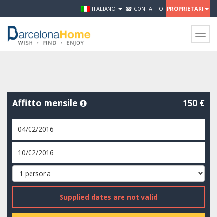
ITALIANO
☎ CONTATTO
PROPRIETARI
Togg
navig
Affitto mensile
150 €
Supplied dates are not valid