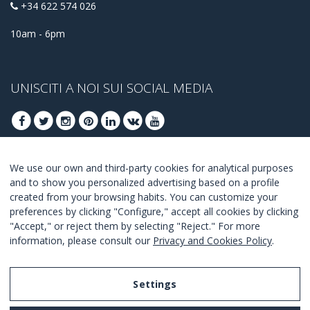
+34 622 574 026
10am - 6pm
UNISCITI A NOI SUI SOCIAL MEDIA
We use our own and third-party cookies for analytical purposes
ISCRIVITI PER OTTENERE LE OFFERTE MIGLIORI
and to show you personalized advertising based on a profile
created from your browsing habits. You can customize your
UNISCITI
preferences by clicking "Configure," accept all cookies by clicking
"Accept," or reject them by selecting "Reject." For more
Accetto i
termini e condizioni
.
information, please consult our
Privacy and Cookies Policy
.
Settings
Legal Notice