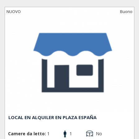
luci e colori offerto dalla famosa Fontana del Montjuic. Il
quartiere é situato nella parte sud-est della cittá, al limite
NUOVO
Buono
con il quartiere Poble Sec.
QUARTIERI
El Poble-sec, Hostafrancs, La Bordeta, La Font de la
Guatlla, La Marina de Port, La Marina del Prat Vermell,
Sants, Sants - Badal.
LOCAL EN ALQUILER EN PLAZA ESPAÑA
Camere da letto:
1
1
No