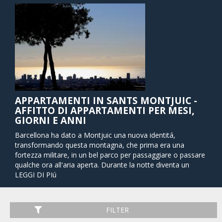
APPARTAMENTI IN SANTS MONTJUIC -
AFFITTO DI APPARTAMENTI PER MESI,
GIORNI E ANNI
Barcellona ha dato a Montjuic una nuova identitá,
transformando questa montagna, che prima era una
fortezza militare, in un bel parco per passaggiare o passare
qualche ora all'aria aperta. Durante la notte diventa un
luogo speciale grazie ai suoi ristoranti, bar, caffé e
LEGGI DI PIú
discoteche.
Durante la notte potrete fare una passeggiata, bere
FILTER
qualcosa o provare delle tapas, godendovi lo spettacolo di