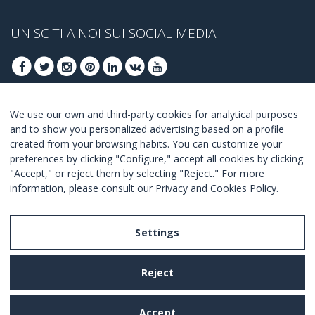
UNISCITI A NOI SUI SOCIAL MEDIA
We use our own and third-party cookies for analytical purposes
ISCRIVITI PER OTTENERE LE OFFERTE MIGLIORI
and to show you personalized advertising based on a profile
created from your browsing habits. You can customize your
UNISCITI
preferences by clicking "Configure," accept all cookies by clicking
"Accept," or reject them by selecting "Reject." For more
Accetto i
termini e condizioni
.
information, please consult our
Privacy and Cookies Policy
.
Settings
Legal Notice
Reject
Privacy and Cookies Policy
Terms and Conditions of Use
Accept